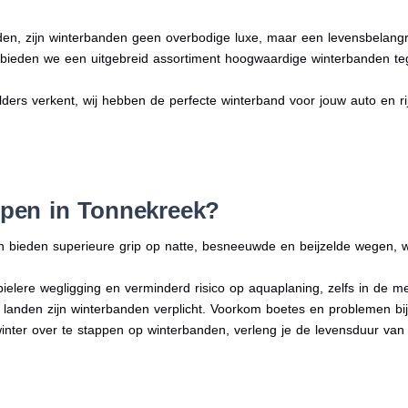
en, zijn winterbanden geen overbodige luxe, maar een levensbelangri
n bieden we een uitgebreid assortiment hoogwaardige winterbanden te
lders verkent, wij hebben de perfecte winterband voor jouw auto en rijs
pen in Tonnekreek?
n bieden superieure grip op natte, besneeuwde en beijzelde wegen, w
bielere wegligging en verminderd risico op aquaplaning, zelfs in de 
e landen zijn winterbanden verplicht. Voorkom boetes en problemen bi
winter over te stappen op winterbanden, verleng je de levensduur van