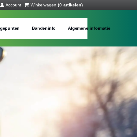
Account
Winkelwagen
(0 artikelen)
gepunten
Bandeninfo
Algemene informatie
interbanden
bij jou in de buurt
Merken:
Inch: