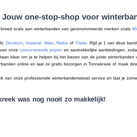
: Jouw one-stop-shop voor winterba
en breed scala aan winterbanden van gerenommeerde merken zoals
Mi
ls:
Duraturn
,
Imperial
,
Atlas
,
Radar
of
Tristar
. Rijd je 1 van deze band
r van onze
concurrerende prijzen
en aantrekkelijke aanbiedingen, zodat j
an klaar om je te helpen bij het kiezen van de juiste winterbanden voo
erbanden online en laat ze gratis bezorgen in Tonnekreek of maak di
 van onze professionele winterbandenwissel service en laat je zomer
reek was nog nooit zo makkelijk!