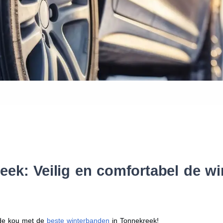
Waar vind ik de maat van mijn
Help mij met bestellen
ek: Veilig en comfortabel de w
r de kou met de
beste winterbanden
in Tonnekreek!