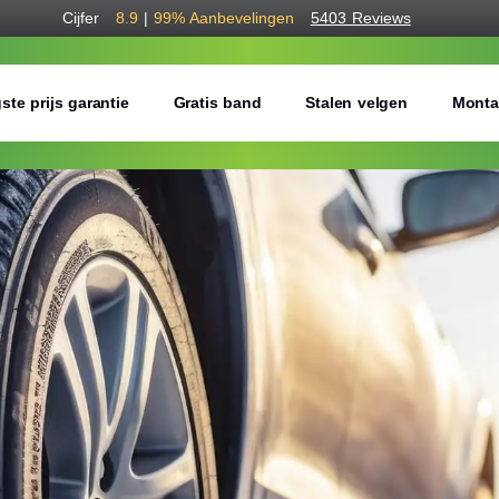
Cijfer
8.9
|
99%
Aanbevelingen
5403 Reviews
ste prijs garantie
Gratis band
Stalen velgen
Monta
Bestel voordelig w
Gratis bezorgd of montage 
Seizoen:
Breedte:
Hoogte: