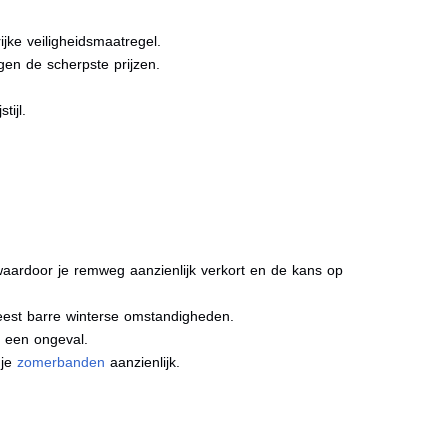
jke veiligheidsmaatregel.
gen de scherpste prijzen.
tijl.
aardoor je remweg aanzienlijk verkort en de kans op
meest barre winterse omstandigheden.
j een ongeval.
 je
zomerbanden
aanzienlijk.