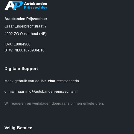
Autobanden Prijsvechter
Graaf Engelbrechtstraat 7
4902 ZG Oosterhout (NB)
KVK: 18084900
BTW: NL001673936B10
Digitale Support
Maak gebruik van de
live chat
rechtsonderin.
of mail naar
info@autobanden-prijsvechter.nl
Wij reageren op werkdagen doorgaans binnen enkele uren.
Veilig Betalen