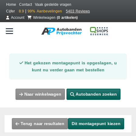
Home
Contact
Vaak gestelde vragen
|
Cijfer
8.9
99%
Aanbevelingen
5403 Reviews
Account
Winkelwagen
(0 artikelen)
Het gekozen montagepunt is opgeslagen, u
kunt nu verder gaan met bestellen
Naar winkelwagen
Autobanden zoeken
Terug naar resultaten
Dit montagepunt kiezen