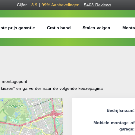
Cijfer
8.9
|
99%
Aanbevelingen
5403 Reviews
ste prijs garantie
Gratis band
Stalen velgen
Monta
it montagepunt
t kiezen" en ga verder naar de volgende keuzepagina
Bedrijfsnaam:
Mobiele montage of
garage: