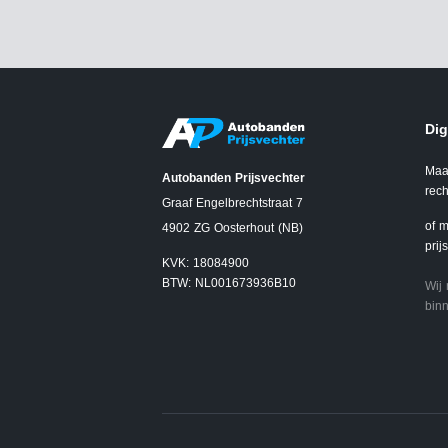
Dig
Maa
Autobanden Prijsvechter
rech
Graaf Engelbrechtstraat 7
of m
4902 ZG Oosterhout (NB)
prij
KVK: 18084900
BTW: NL001673936B10
Wij
binn