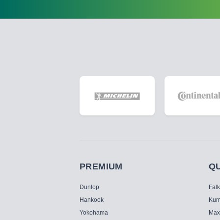
PREMIUM
Q
Dunlop
Fal
Hankook
Kum
Yokohama
Max