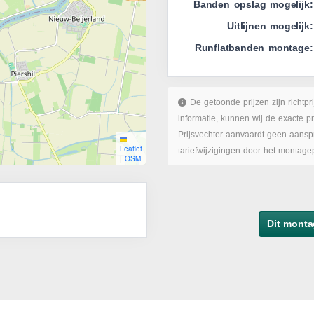
Banden opslag mogelijk:
Uitlijnen mogelijk:
Runflatbanden montage:
De getoonde prijzen zijn richtpr
informatie, kunnen wij de exacte p
Prijsvechter aanvaardt geen aanspr
Leaflet
tariefwijzigingen door het montage
|
OSM
Dit monta