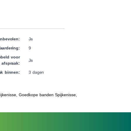
nbevolen:
Ja
aardering:
9
beld voor
Ja
afspraak:
ak binnen:
3 dagen
jkenisse, Goedkope banden Spijkenisse,