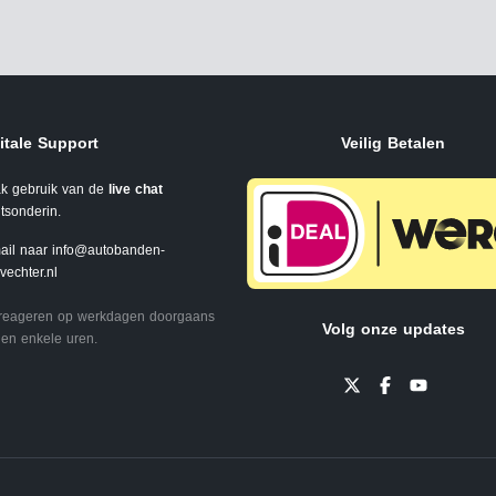
itale Support
Veilig Betalen
k gebruik van de
live chat
tsonderin.
ail naar
info@autobanden-
svechter.nl
 reageren op werkdagen doorgaans
Volg onze updates
en enkele uren.