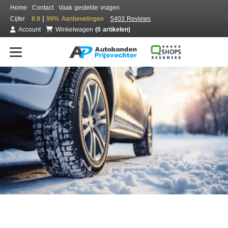
Home
Contact
Vaak gestelde vragen
|
Cijfer
8.9
99%
Aanbevelingen
5403 Reviews
Account
Winkelwagen
(0 artikelen)
Bestel voordelig winterbanden
Gratis bezorgd of montage bij jou in de buurt
Seizoen:
Merken:
Breedte:
Hoogte:
Inch: