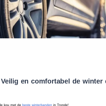
Waar vind ik de maat van mijn
Help mij met bestellen
Veilig en comfortabel de winte
r de kou met de
beste winterbanden
in Tronde!