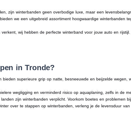
en, zijn winterbanden geen overbodige luxe, maar een levensbelangri
n bieden we een uitgebreid assortiment hoogwaardige winterbanden te
s verkent, wij hebben de perfecte winterband voor jouw auto en rijstijl.
pen in Tronde?
n bieden superieure grip op natte, besneeuwde en beijzelde wegen, w
bielere wegligging en verminderd risico op aquaplaning, zelfs in de 
e landen zijn winterbanden verplicht. Voorkom boetes en problemen bi
winter over te stappen op winterbanden, verleng je de levensduur van