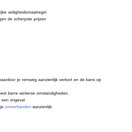
jke veiligheidsmaatregel.
gen de scherpste prijzen.
aardoor je remweg aanzienlijk verkort en de kans op
meest barre winterse omstandigheden.
j een ongeval.
 je
zomerbanden
aanzienlijk.