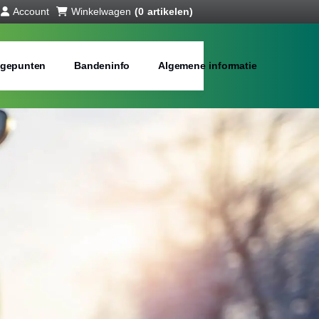
Account
Winkelwagen
(0 artikelen)
gepunten
Bandeninfo
Algemene informatie
interbanden
bij jou in de buurt
Merken:
Inch: