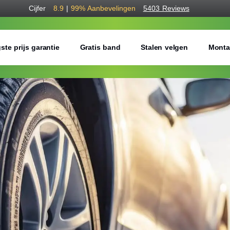
Cijfer
8.9
|
99%
Aanbevelingen
5403 Reviews
ste prijs garantie
Gratis band
Stalen velgen
Monta
Bestel voordelig w
Gratis bezorgd of montage 
Seizoen:
Breedte:
Hoogte: