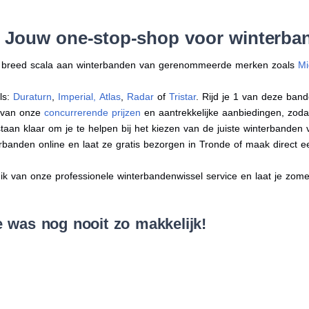
: Jouw one-stop-shop voor winterba
en breed scala aan winterbanden van gerenommeerde merken zoals
Mi
ls:
Duraturn
,
Imperial
,
Atlas
,
Radar
of
Tristar
. Rijd je 1 van deze band
r van onze
concurrerende prijzen
en aantrekkelijke aanbiedingen, zodat j
an klaar om je te helpen bij het kiezen van de juiste winterbanden voo
erbanden online en laat ze gratis bezorgen in Tronde of maak direct
 van onze professionele winterbandenwissel service en laat je zomer
 was nog nooit zo makkelijk!