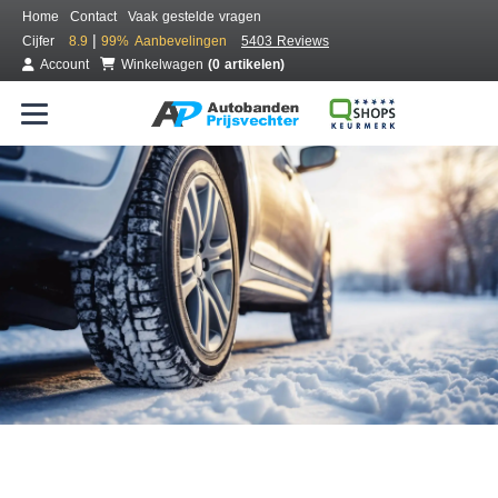
Home
Contact
Vaak gestelde vragen
|
Cijfer
8.9
99%
Aanbevelingen
5403 Reviews
Account
Winkelwagen
(0 artikelen)
Bestel voordelig winterbanden
Gratis bezorgd of montage bij jou in de buurt
Seizoen:
Merken:
Breedte:
Hoogte:
Inch: