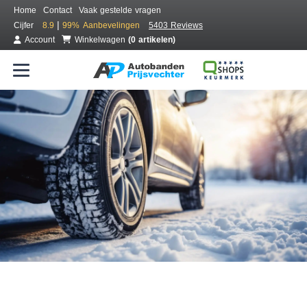
Home
Contact
Vaak gestelde vragen
|
Cijfer
8.9
99%
Aanbevelingen
5403 Reviews
Account
Winkelwagen
(0 artikelen)
Bestel voordelig winterbanden
Gratis bezorgd of montage bij jou in de buurt
Seizoen:
Merken:
Breedte:
Hoogte:
Inch: