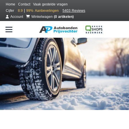
Home
Contact
Vaak gestelde vragen
|
Cijfer
8.9
99%
Aanbevelingen
5403 Reviews
Account
Winkelwagen
(0 artikelen)
Bestel voordelig winterbanden
Gratis bezorgd of montage bij jou in de buurt
Seizoen:
Merken:
Breedte:
Hoogte:
Inch: