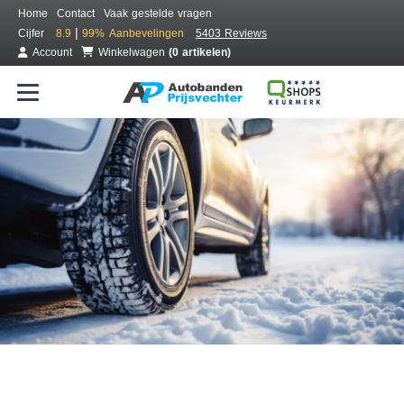
Home
Contact
Vaak gestelde vragen
|
Cijfer
8.9
99%
Aanbevelingen
5403 Reviews
Account
Winkelwagen
(0 artikelen)
Bestel voordelig winterbanden
Gratis bezorgd of montage bij jou in de buurt
Seizoen:
Merken:
Breedte:
Hoogte:
Inch: