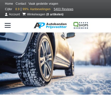
Home
Contact
Vaak gestelde vragen
|
Cijfer
8.9
99%
Aanbevelingen
5403 Reviews
Account
Winkelwagen
(0 artikelen)
Bestel voordelig winterbanden
Gratis bezorgd of montage bij jou in de buurt
Seizoen:
Merken:
Breedte:
Hoogte:
Inch: