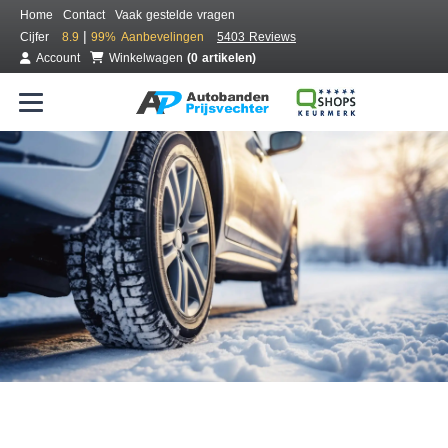
Home
Contact
Vaak gestelde vragen
|
Cijfer
8.9
99%
Aanbevelingen
5403 Reviews
Account
Winkelwagen
(0 artikelen)
Bestel voordelig winterbanden
Gratis bezorgd of montage bij jou in de buurt
Seizoen:
Merken:
Breedte:
Hoogte:
Inch: