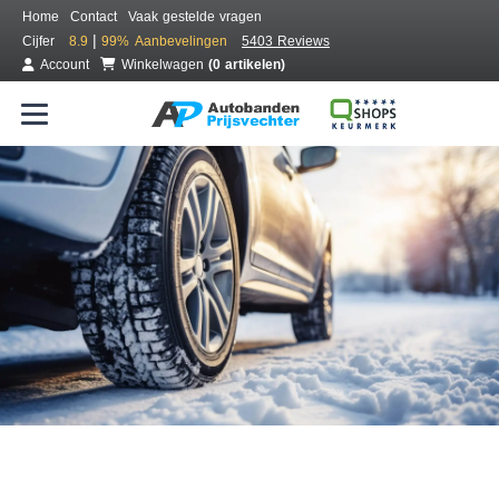
Home
Contact
Vaak gestelde vragen
|
Cijfer
8.9
99%
Aanbevelingen
5403 Reviews
Account
Winkelwagen
(0 artikelen)
Bestel voordelig winterbanden
Gratis bezorgd of montage bij jou in de buurt
Seizoen:
Merken:
Breedte:
Hoogte:
Inch: