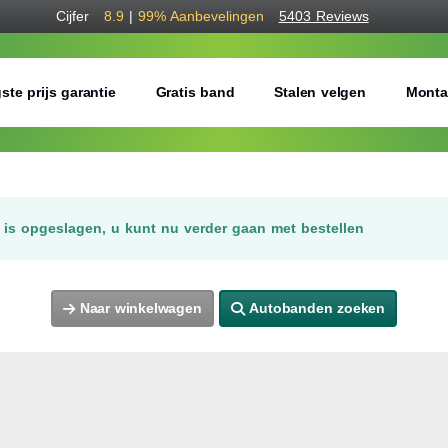
Cijfer
8.9
|
99%
Aanbevelingen
5403 Reviews
ste prijs garantie
Gratis band
Stalen velgen
Monta
is opgeslagen, u kunt nu verder gaan met bestellen
Naar winkelwagen
Autobanden zoeken