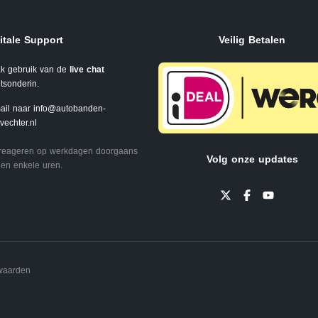
itale Support
Veilig Betalen
k gebruik van de
live chat
tsonderin.
ail naar
info@autobanden-
svechter.nl
 reageren op werkdagen doorgaans
Volg onze updates
en enkele uren.
waarden