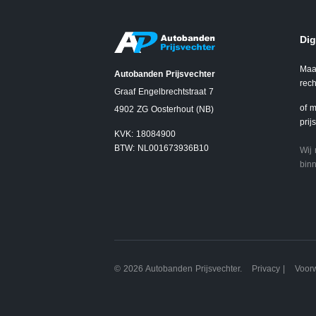
Dig
Maa
Autobanden Prijsvechter
rech
Graaf Engelbrechtstraat 7
of m
4902 ZG Oosterhout (NB)
prij
KVK: 18084900
BTW: NL001673936B10
Wij
binn
© 2026 Autobanden Prijsvechter.
Privacy
|
Voor