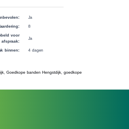
nbevolen:
Ja
aardering:
8
beld voor
Ja
afspraak:
ak binnen:
4 dagen
ijk, Goedkope banden Hengstdijk, goedkope