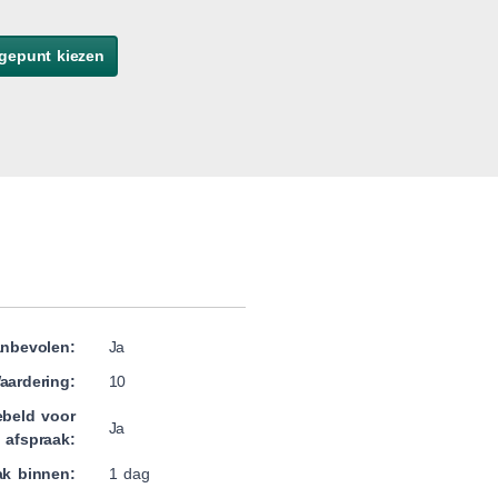
gepunt kiezen
nbevolen:
Ja
aardering:
10
beld voor
Ja
afspraak:
ak binnen:
1 dag