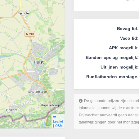
Bovag lid:
Vaco lid:
APK mogelijk:
Banden opslag mogelijk:
Uitlijnen mogelijk:
Runflatbanden montage:
De getoonde prijzen zijn richtpr
informatie, kunnen wij de exacte p
Prijsvechter aanvaardt geen aanspr
Leaflet
tariefwijzigingen door het montage
|
OSM