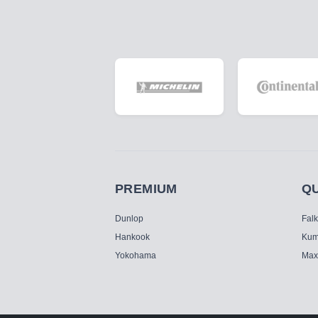
PREMIUM
Q
Dunlop
Fal
Hankook
Kum
Yokohama
Max