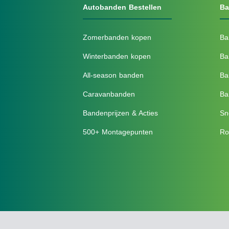
Autobanden Bestellen
Ba
Zomerbanden kopen
Ba
Winterbanden kopen
Ba
All-season banden
Ba
Caravanbanden
Ba
Bandenprijzen & Acties
Sn
500+ Montagepunten
Ro