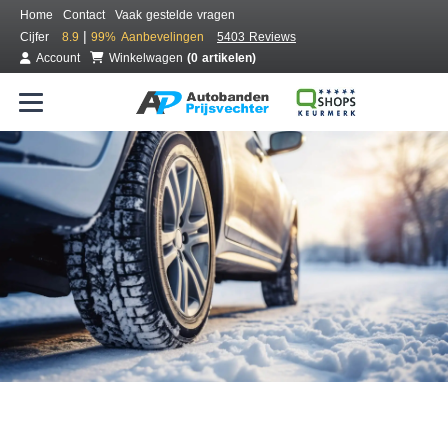
Home
Contact
Vaak gestelde vragen
|
Cijfer
8.9
99%
Aanbevelingen
5403 Reviews
Account
Winkelwagen
(0 artikelen)
Bestel voordelig winterbanden
Gratis bezorgd of montage bij jou in de buurt
Seizoen:
Merken:
Breedte:
Hoogte:
Inch: