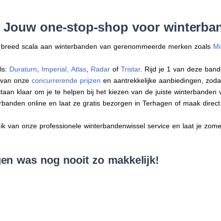
: Jouw one-stop-shop voor winterba
en breed scala aan winterbanden van gerenommeerde merken zoals
Mi
ls:
Duraturn
,
Imperial
,
Atlas
,
Radar
of
Tristar
. Rijd je 1 van deze band
r van onze
concurrerende prijzen
en aantrekkelijke aanbiedingen, zodat j
an klaar om je te helpen bij het kiezen van de juiste winterbanden voo
erbanden online en laat ze gratis bezorgen in Terhagen of maak dire
 van onze professionele winterbandenwissel service en laat je zomer
en was nog nooit zo makkelijk!