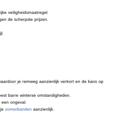
jke veiligheidsmaatregel.
gen de scherpste prijzen.
l.
aardoor je remweg aanzienlijk verkort en de kans op
meest barre winterse omstandigheden.
j een ongeval.
 je
zomerbanden
aanzienlijk.