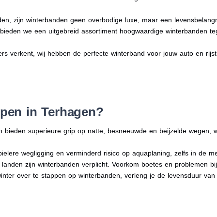
en, zijn winterbanden geen overbodige luxe, maar een levensbelangri
n bieden we een uitgebreid assortiment hoogwaardige winterbanden te
ers verkent, wij hebben de perfecte winterband voor jouw auto en rijstij
pen in Terhagen?
n bieden superieure grip op natte, besneeuwde en beijzelde wegen, w
bielere wegligging en verminderd risico op aquaplaning, zelfs in de 
e landen zijn winterbanden verplicht. Voorkom boetes en problemen bi
winter over te stappen op winterbanden, verleng je de levensduur van