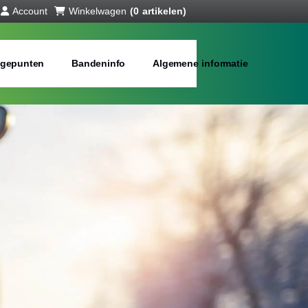
Account
Winkelwagen
(0 artikelen)
gepunten
Bandeninfo
Algemene informatie
interbanden
bij jou in de buurt
Merken:
Inch: