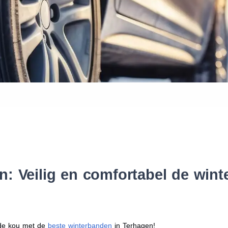
Waar vind ik de maat van mijn
Help mij met bestellen
: Veilig en comfortabel de win
r de kou met de
beste winterbanden
in Terhagen!