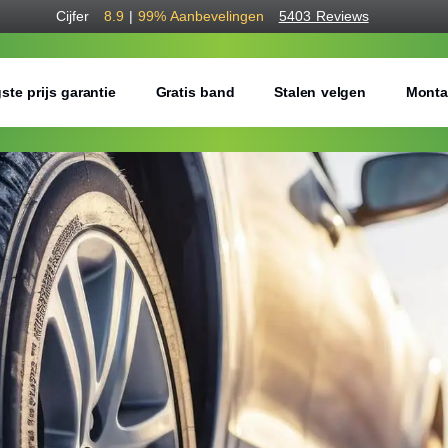
Cijfer
8.9
|
99%
Aanbevelingen
5403 Reviews
ste prijs garantie
Gratis band
Stalen velgen
Monta
Bestel voordelig w
Gratis bezorgd of montage 
Seizoen:
Breedte:
Hoogte: