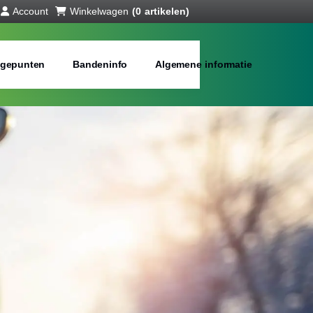
Account
Winkelwagen
(0 artikelen)
gepunten
Bandeninfo
Algemene informatie
interbanden
bij jou in de buurt
Merken:
Inch: