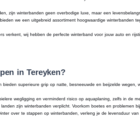
en, zijn winterbanden geen overbodige luxe, maar een levensbelangri
n bieden we een uitgebreid assortiment hoogwaardige winterbanden te
ers verkent, wij hebben de perfecte winterband voor jouw auto en rijstij
pen in Tereyken?
n bieden superieure grip op natte, besneeuwde en beijzelde wegen, w
bielere wegligging en verminderd risico op aquaplaning, zelfs in de 
e landen zijn winterbanden verplicht. Voorkom boetes en problemen bi
winter over te stappen op winterbanden, verleng je de levensduur van