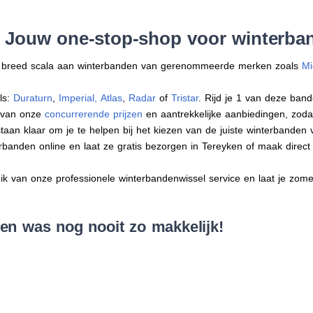
: Jouw one-stop-shop voor winterba
en breed scala aan winterbanden van gerenommeerde merken zoals
Mi
ls:
Duraturn
,
Imperial
,
Atlas
,
Radar
of
Tristar
. Rijd je 1 van deze band
r van onze
concurrerende prijzen
en aantrekkelijke aanbiedingen, zodat j
an klaar om je te helpen bij het kiezen van de juiste winterbanden voo
erbanden online en laat ze gratis bezorgen in Tereyken of maak dire
 van onze professionele winterbandenwissel service en laat je zomer
en was nog nooit zo makkelijk!