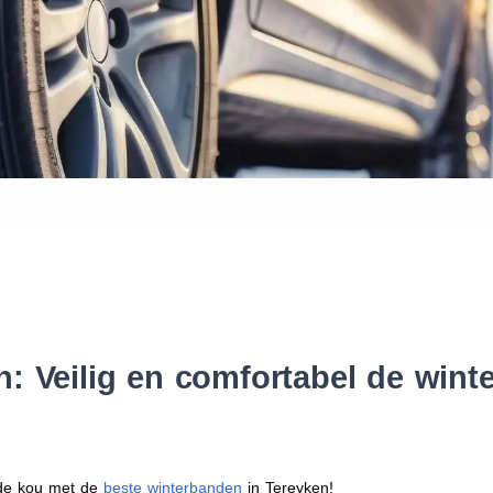
Waar vind ik de maat van mijn
Help mij met bestellen
: Veilig en comfortabel de win
r de kou met de
beste winterbanden
in Tereyken!