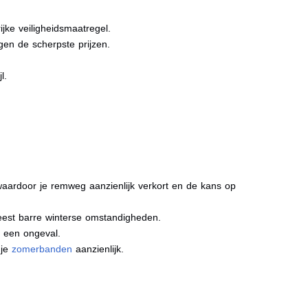
jke veiligheidsmaatregel.
gen de scherpste prijzen.
l.
aardoor je remweg aanzienlijk verkort en de kans op
meest barre winterse omstandigheden.
j een ongeval.
 je
zomerbanden
aanzienlijk.