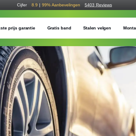
Cijfer
8.9
|
99%
Aanbevelingen
5403 Reviews
ste prijs garantie
Gratis band
Stalen velgen
Monta
Bestel voordelig w
Gratis bezorgd of montage 
Seizoen:
Breedte:
Hoogte: