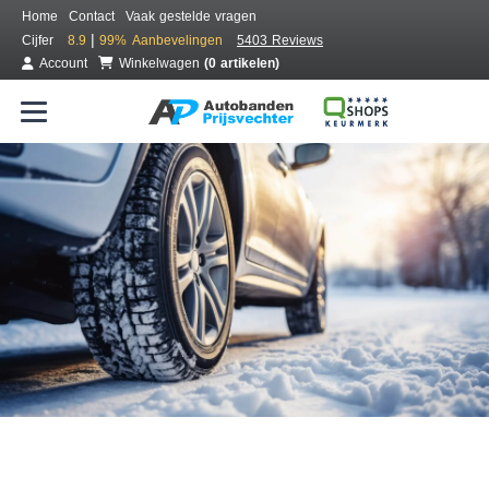
Home
Contact
Vaak gestelde vragen
|
Cijfer
8.9
99%
Aanbevelingen
5403 Reviews
Account
Winkelwagen
(0 artikelen)
Bestel voordelig winterbanden
Gratis bezorgd of montage bij jou in de buurt
Seizoen:
Merken:
Breedte:
Hoogte:
Inch: