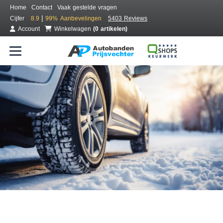
Home
Contact
Vaak gestelde vragen
|
Cijfer
8.9
99%
Aanbevelingen
5403 Reviews
Account
Winkelwagen
(0 artikelen)
Bestel voordelig winterbanden
Gratis bezorgd of montage bij jou in de buurt
Seizoen:
Merken:
Breedte:
Hoogte:
Inch: