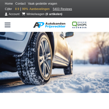
Home
Contact
Vaak gestelde vragen
|
Cijfer
8.9
99%
Aanbevelingen
5403 Reviews
Account
Winkelwagen
(0 artikelen)
Bestel voordelig winterbanden
Gratis bezorgd of montage bij jou in de buurt
Seizoen:
Merken:
Breedte:
Hoogte:
Inch: