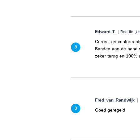
Edward T. |
Reactie ge
Correct en conform a
8
Banden aan de hand v
zeker terug en 100% a
Fred van Randwijk |
8
Goed geregeld