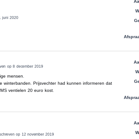
Aa
W
1 juni 2020
Ge
Afspra
Aa
even op 8 december 2019
W
dige mensen.
Ge
 winterbanden. Prijsvechter had kunnen informeren dat
PMS ventielen 20 euro kost.
Afspra
Aa
W
eschreven op 12 november 2019