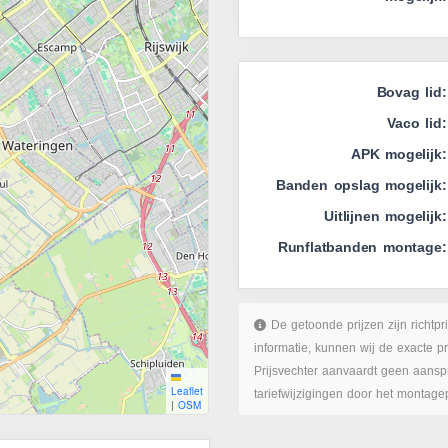
Bovag lid:
Vaco lid:
APK mogelijk:
Banden opslag mogelijk:
Uitlijnen mogelijk:
Runflatbanden montage:
De getoonde prijzen zijn richtpr
informatie, kunnen wij de exacte p
Prijsvechter aanvaardt geen aanspr
Leaflet
tariefwijzigingen door het montage
|
OSM