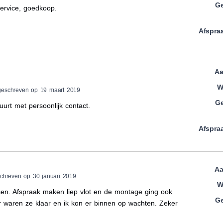
Ge
ervice, goedkoop.
Afspra
Aa
W
geschreven op 19 maart 2019
Ge
urt met persoonlijk contact.
Afspra
Aa
chreven op 30 januari 2019
W
sen. Afspraak maken liep vlot en de montage ging ook
Ge
r waren ze klaar en ik kon er binnen op wachten. Zeker