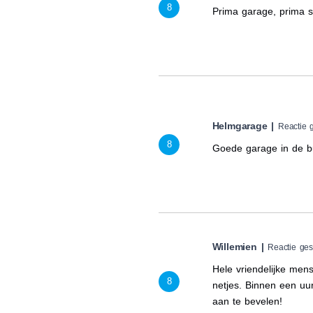
8
Prima garage, prima s
Helmgarage |
Reactie 
8
Goede garage in de bu
Willemien |
Reactie ges
Hele vriendelijke men
8
netjes. Binnen een uu
aan te bevelen!