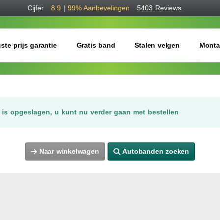
Cijfer
8.9
|
99%
Aanbevelingen
5403 Reviews
ste prijs garantie
Gratis band
Stalen velgen
Monta
is opgeslagen, u kunt nu verder gaan met bestellen
Naar winkelwagen
Autobanden zoeken