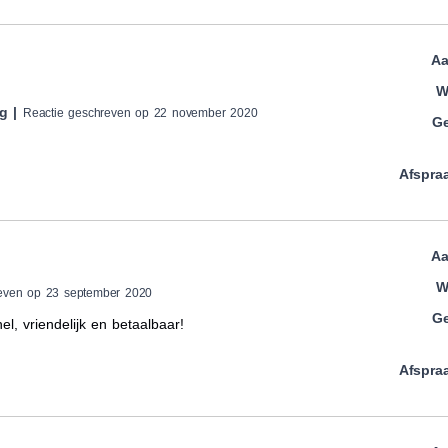
Aa
W
ag |
Reactie geschreven op 22 november 2020
Ge
Afspra
Aa
W
reven op 23 september 2020
Ge
l, vriendelijk en betaalbaar!
Afspra