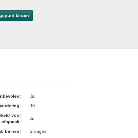
gepunt kiezen
nbevolen:
Ja
aardering:
10
beld voor
Ja
afspraak:
ak binnen:
2 dagen