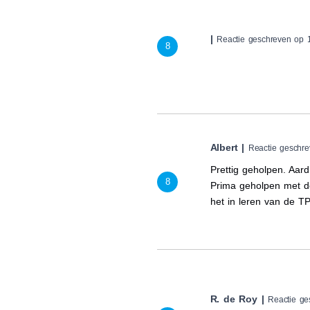
|
Reactie geschreven op 
8
Albert |
Reactie geschr
Prettig geholpen. Aar
8
Prima geholpen met de
het in leren van de T
R. de Roy |
Reactie g