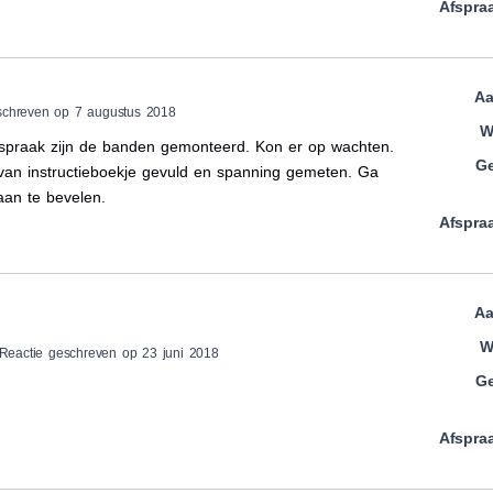
Afspra
Aa
schreven op 7 augustus 2018
W
fspraak zijn de banden gemonteerd. Kon er op wachten.
Ge
an instructieboekje gevuld en spanning gemeten. Ga
an te bevelen.
Afspra
Aa
W
Reactie geschreven op 23 juni 2018
Ge
Afspra