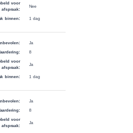
beld voor
Nee
afspraak:
ak binnen:
1 dag
nbevolen:
Ja
aardering:
8
beld voor
Ja
afspraak:
ak binnen:
1 dag
nbevolen:
Ja
aardering:
8
beld voor
Ja
afspraak: