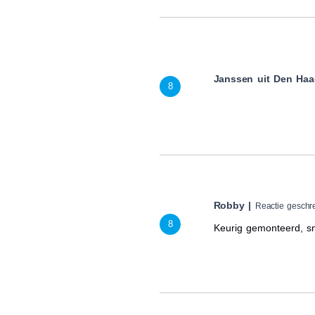
Janssen uit Den Ha
8
Robby |
Reactie gesch
8
Keurig gemonteerd, sne