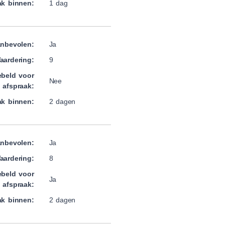
ak binnen:
1 dag
nbevolen:
Ja
aardering:
9
beld voor
Nee
afspraak:
ak binnen:
2 dagen
nbevolen:
Ja
aardering:
8
beld voor
Ja
afspraak:
ak binnen:
2 dagen