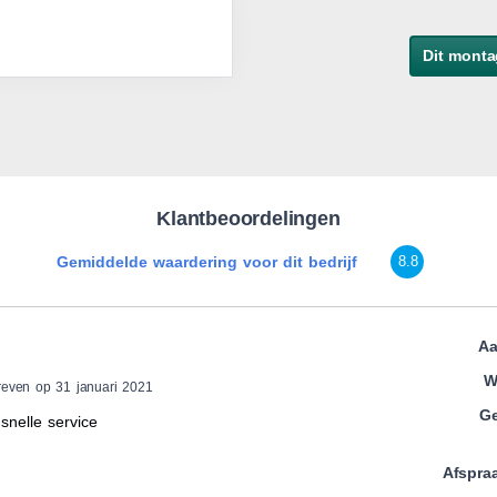
Dit monta
Klantbeoordelingen
Gemiddelde waardering voor dit bedrijf
8.8
Aa
W
reven op 31 januari 2021
Ge
snelle service
Afspra