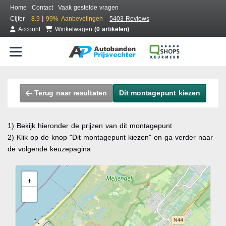
Home
Contact
Vaak gestelde vragen
|
Cijfer
8.9
99%
Aanbevelingen
5403 Reviews
Account
Winkelwagen
(0 artikelen)
Terug naar resultaten
Dit montagepunt kiezen
1) Bekijk hieronder de prijzen van dit montagepunt
2) Klik op de knop "Dit montagepunt kiezen" en ga verder naar
de volgende keuzepagina
+
−