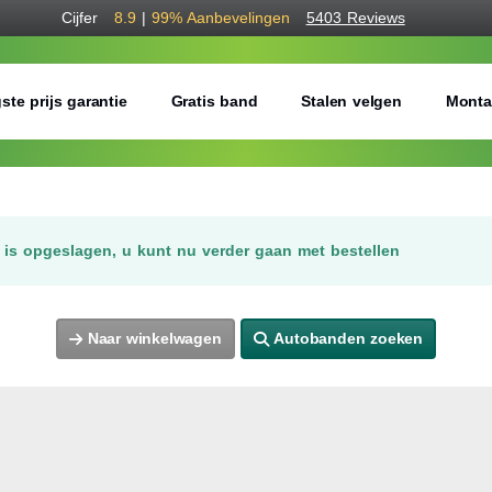
Cijfer
8.9
|
99%
Aanbevelingen
5403 Reviews
ste prijs garantie
Gratis band
Stalen velgen
Monta
is opgeslagen, u kunt nu verder gaan met bestellen
Naar winkelwagen
Autobanden zoeken