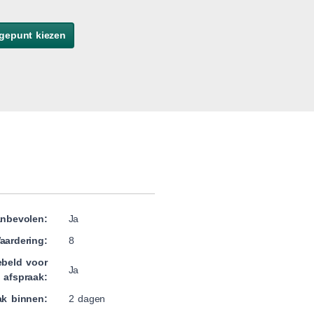
gepunt kiezen
nbevolen:
Ja
aardering:
8
beld voor
Ja
afspraak:
ak binnen:
2 dagen