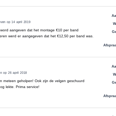
Aa
even op 14 april 2019
W
te word aangeven dat het montage €10 per band
Ge
eren werd er aangegeven dat het €12,50 per band was.
Afspra
Aa
n op 26 april 2018
W
en meteen geholpen! Ook zijn de velgen geschuurd
Ge
g lekte. Prima service!
Afspra