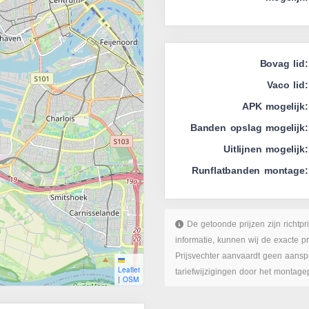
Bovag lid:
Vaco lid:
APK mogelijk:
Banden opslag mogelijk:
Uitlijnen mogelijk:
Runflatbanden montage:
De getoonde prijzen zijn richtpr
informatie, kunnen wij de exacte p
Prijsvechter aanvaardt geen aanspr
Leaflet
tariefwijzigingen door het montage
|
OSM