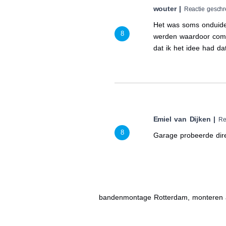
wouter |
Reactie gesch
Het was soms onduidel
8
werden waardoor comm
dat ik het idee had d
Emiel van Dijken |
Re
8
Garage probeerde dir
bandenmontage Rotterdam, monteren 