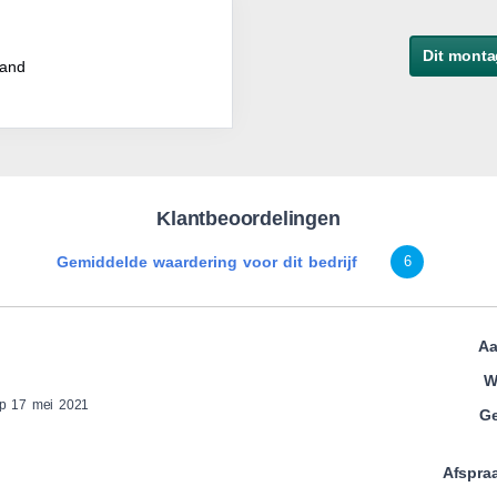
Dit monta
band
Klantbeoordelingen
Gemiddelde waardering voor dit bedrijf
6
Aa
W
op 17 mei 2021
Ge
Afspra