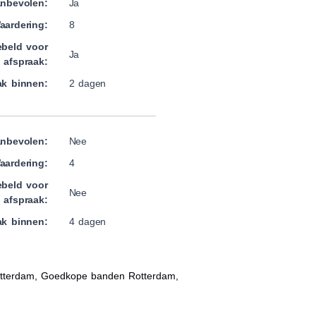
nbevolen:
Ja
aardering:
8
beld voor
Ja
afspraak:
ak binnen:
2 dagen
nbevolen:
Nee
aardering:
4
beld voor
Nee
afspraak:
ak binnen:
4 dagen
tterdam, Goedkope banden Rotterdam,