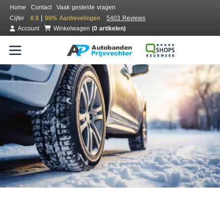
Home
Contact
Vaak gestelde vragen
|
Cijfer
8.9
99%
Aanbevelingen
5403 Reviews
Account
Winkelwagen
(0 artikelen)
Bestel voordelig winterbanden
Gratis bezorgd of montage bij jou in de buurt
Seizoen:
Merken:
Breedte:
Hoogte:
Inch: