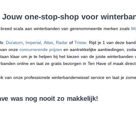
: Jouw one-stop-shop voor winterba
en breed scala aan winterbanden van gerenommeerde merken zoals
Mi
ls:
Duraturn
,
Imperial
,
Atlas
,
Radar
of
Tristar
. Rijd je 1 van deze band
r van onze
concurrerende prijzen
en aantrekkelijke aanbiedingen, zodat j
an klaar om je te helpen bij het kiezen van de juiste winterbanden voo
erbanden online en laat ze gratis bezorgen in Ten Have of maak dire
 van onze professionele winterbandenwissel service en laat je zomer
ve was nog nooit zo makkelijk!