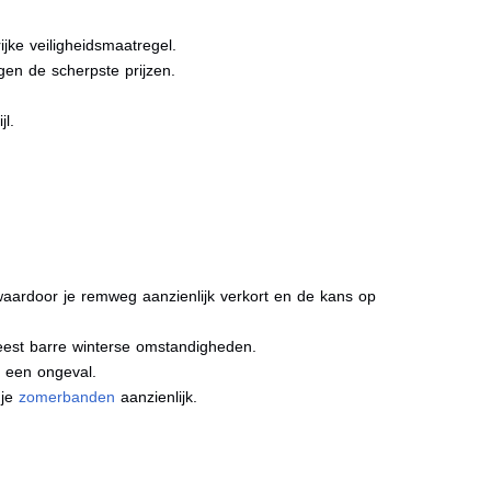
jke veiligheidsmaatregel.
gen de scherpste prijzen.
jl.
aardoor je remweg aanzienlijk verkort en de kans op
meest barre winterse omstandigheden.
j een ongeval.
 je
zomerbanden
aanzienlijk.