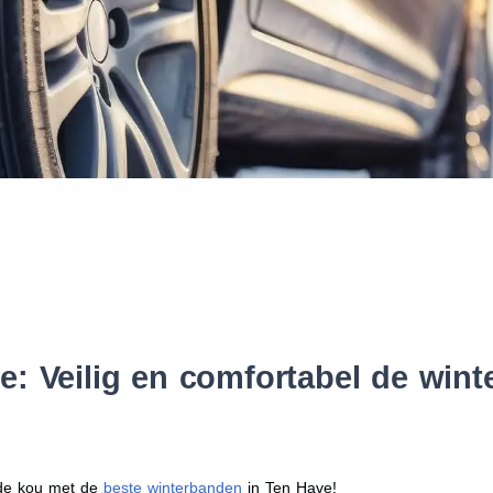
Waar vind ik de maat van mijn
Help mij met bestellen
: Veilig en comfortabel de win
r de kou met de
beste winterbanden
in Ten Have!