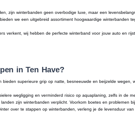
en, zijn winterbanden geen overbodige luxe, maar een levensbelangri
n bieden we een uitgebreid assortiment hoogwaardige winterbanden te
ers verkent, wij hebben de perfecte winterband voor jouw auto en rijsti
pen in Ten Have?
n bieden superieure grip op natte, besneeuwde en beijzelde wegen, w
bielere wegligging en verminderd risico op aquaplaning, zelfs in de 
e landen zijn winterbanden verplicht. Voorkom boetes en problemen bi
winter over te stappen op winterbanden, verleng je de levensduur van