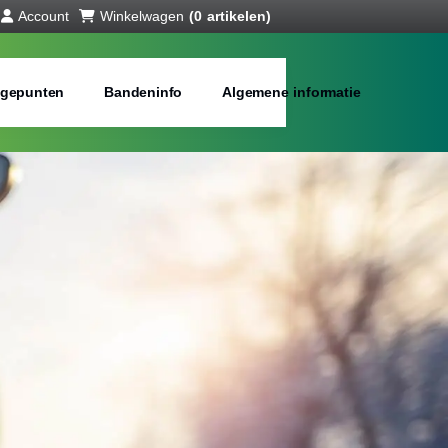
Account
Winkelwagen
(0 artikelen)
gepunten
Bandeninfo
Algemene informatie
interbanden
bij jou in de buurt
Merken:
Inch: