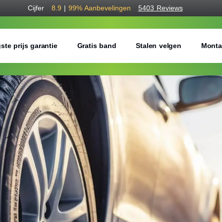
Cijfer
8.9
|
99%
Aanbevelingen
5403 Reviews
ste prijs garantie
Gratis band
Stalen velgen
Monta
Bestel voordelig w
Gratis bezorgd of montage 
Seizoen:
Breedte:
Hoogte: