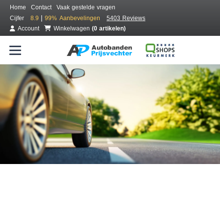
Home
Contact
Vaak gestelde vragen
|
Cijfer
8.9
99%
Aanbevelingen
5403 Reviews
Account
Winkelwagen
(0 artikelen)
Bestel voordelig banden online
Gratis bezorgd of montage bij jou in de buurt
Seizoen:
Merken:
Breedte:
Hoogte:
Inch: