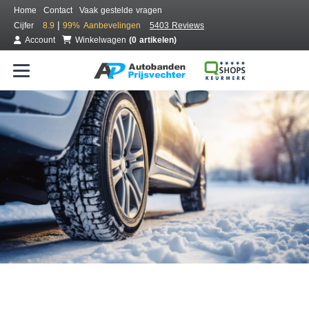
Home
Contact
Vaak gestelde vragen
|
Cijfer
8.9
99%
Aanbevelingen
5403 Reviews
Account
Winkelwagen
(0 artikelen)
Bestel voordelig winterbanden
Gratis bezorgd of montage bij jou in de buurt
Seizoen:
Merken:
Breedte:
Hoogte:
Inch: