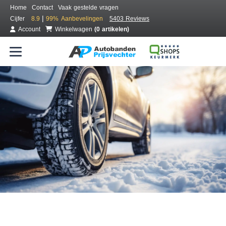
Home
Contact
Vaak gestelde vragen
|
Cijfer
8.9
99%
Aanbevelingen
5403 Reviews
Account
Winkelwagen
(0 artikelen)
Bestel voordelig winterbanden
Gratis bezorgd of montage bij jou in de buurt
Seizoen:
Merken:
Breedte:
Hoogte:
Inch: