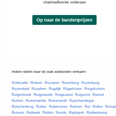
chat/mailfunctie onderaan
Andere steden waar wij vaak
autobanden
verkopen:
Rottevalle
,
Rottum
,
Rouveen
,
Roverberg
,
Rozenburg
,
Rozendaal
,
Rucphen
,
Rugdijk
,
Rûgehúzen
,
Ruigahuizen
,
Ruigenhoek
,
Ruigeweide
,
Ruigezand
,
Ruigoord
,
Ruimel
,
Ruinen
,
Ruinerweide
,
Ruinerwold
,
Ruischendegat
,
Ruischerbrug
,
Ruiten
,
Ruitenveen
,
Rukven
,
Rul
,
Rullen
,
Rumpt
Rusven
,
Rutbeek
,
Rutten
,
Ruurlo
,
Ryptsjerk
,
Rysberkamp
,