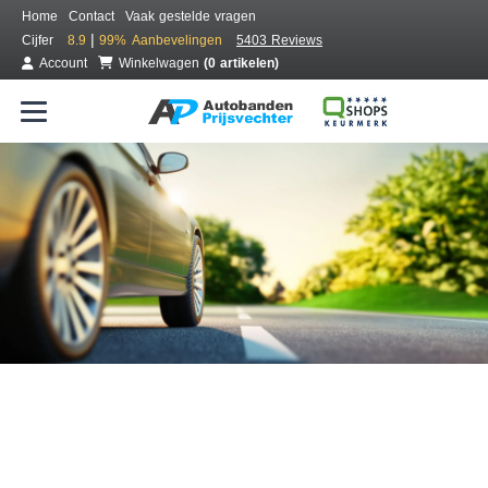
Home
Contact
Vaak gestelde vragen
|
Cijfer
8.9
99%
Aanbevelingen
5403 Reviews
Account
Winkelwagen
(0 artikelen)
Bestel voordelig banden online
Gratis bezorgd of montage bij jou in de buurt
Seizoen:
Merken:
Breedte:
Hoogte:
Inch: