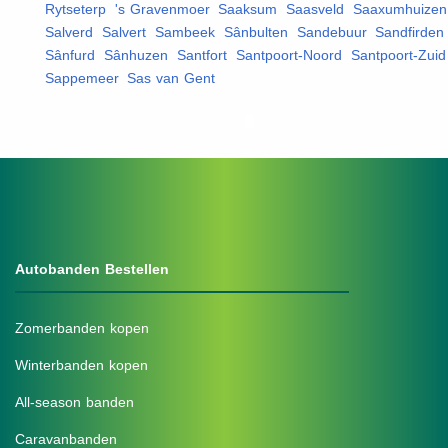
Rytseterp
,
's Gravenmoer
,
Saaksum
,
Saasveld
,
Saaxumhuizen
Salverd
,
Salvert
,
Sambeek
,
Sânbulten
,
Sandebuur
,
Sandfirden
,
Sânfurd
,
Sânhuzen
,
Santfort
,
Santpoort-Noord
,
Santpoort-Zuid
Sappemeer
,
Sas van Gent
,
Autobanden Bestellen
Zomerbanden kopen
Winterbanden kopen
All-season banden
Caravanbanden