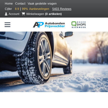
Home
Contact
Vaak gestelde vragen
|
Cijfer
8.9
99%
Aanbevelingen
5403 Reviews
Account
Winkelwagen
(0 artikelen)
Bestel voordelig winterbanden
Gratis bezorgd of montage bij jou in de buurt
Seizoen:
Merken:
Breedte:
Hoogte:
Inch: