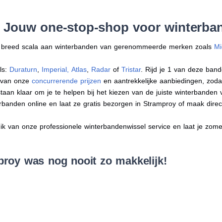
: Jouw one-stop-shop voor winterba
en breed scala aan winterbanden van gerenommeerde merken zoals
Mi
ls:
Duraturn
,
Imperial
,
Atlas
,
Radar
of
Tristar
. Rijd je 1 van deze band
r van onze
concurrerende prijzen
en aantrekkelijke aanbiedingen, zodat j
an klaar om je te helpen bij het kiezen van de juiste winterbanden voo
erbanden online en laat ze gratis bezorgen in Stramproy of maak dir
 van onze professionele winterbandenwissel service en laat je zomer
roy was nog nooit zo makkelijk!