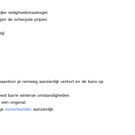
jke veiligheidsmaatregel.
gen de scherpste prijzen.
jl.
aardoor je remweg aanzienlijk verkort en de kans op
meest barre winterse omstandigheden.
j een ongeval.
 je
zomerbanden
aanzienlijk.