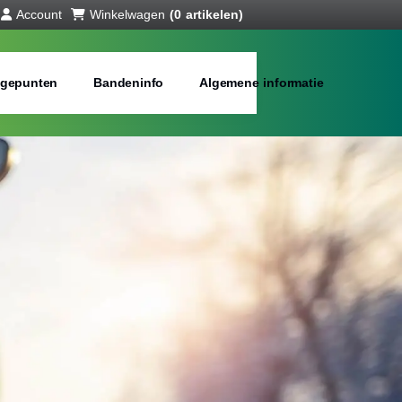
Account
Winkelwagen
(0 artikelen)
gepunten
Bandeninfo
Algemene informatie
interbanden
bij jou in de buurt
Merken:
Inch: