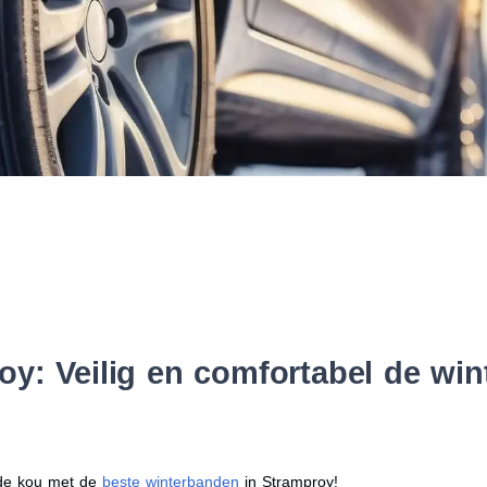
Waar vind ik de maat van mijn
Help mij met bestellen
y: Veilig en comfortabel de wi
r de kou met de
beste winterbanden
in Stramproy!