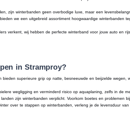
en, zijn winterbanden geen overbodige luxe, maar een levensbelangri
n bieden we een uitgebreid assortiment hoogwaardige winterbanden te
ders verkent, wij hebben de perfecte winterband voor jouw auto en rijsti
pen in Stramproy?
n bieden superieure grip op natte, besneeuwde en beijzelde wegen, w
bielere wegligging en verminderd risico op aquaplaning, zelfs in de 
e landen zijn winterbanden verplicht. Voorkom boetes en problemen bi
winter over te stappen op winterbanden, verleng je de levensduur van