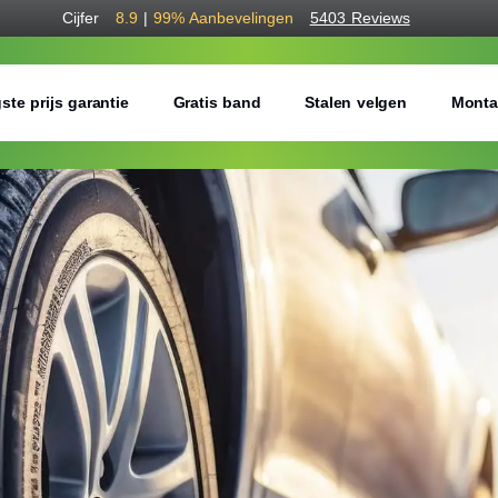
Cijfer
8.9
|
99%
Aanbevelingen
5403 Reviews
ste prijs garantie
Gratis band
Stalen velgen
Monta
Bestel voordelig w
Gratis bezorgd of montage 
Seizoen:
Breedte:
Hoogte: