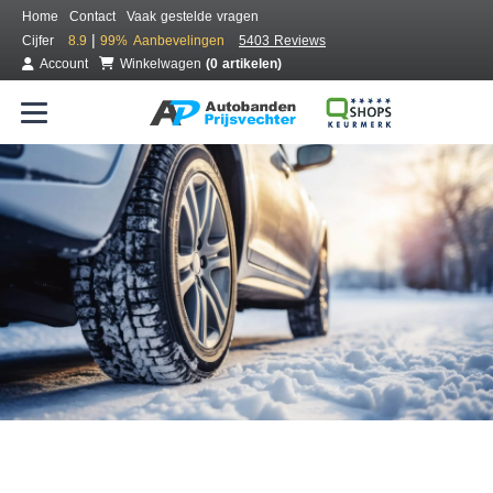
Home
Contact
Vaak gestelde vragen
|
Cijfer
8.9
99%
Aanbevelingen
5403 Reviews
Account
Winkelwagen
(0 artikelen)
Bestel voordelig winterbanden
Gratis bezorgd of montage bij jou in de buurt
Seizoen:
Merken:
Breedte:
Hoogte:
Inch: