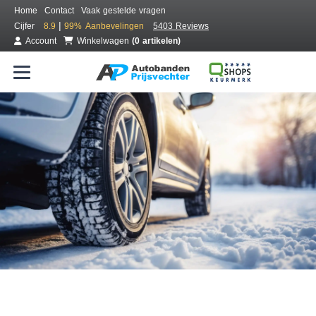
Home
Contact
Vaak gestelde vragen
|
Cijfer
8.9
99%
Aanbevelingen
5403 Reviews
Account
Winkelwagen
(0 artikelen)
Bestel voordelig winterbanden
Gratis bezorgd of montage bij jou in de buurt
Seizoen:
Merken:
Breedte:
Hoogte:
Inch: