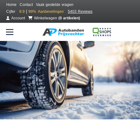
Home
Contact
Vaak gestelde vragen
|
Cijfer
8.9
99%
Aanbevelingen
5403 Reviews
Account
Winkelwagen
(0 artikelen)
Bestel voordelig winterbanden
Gratis bezorgd of montage bij jou in de buurt
Seizoen:
Merken:
Breedte:
Hoogte:
Inch: