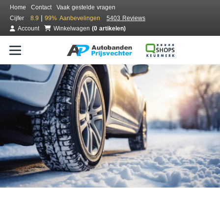
Home
Contact
Vaak gestelde vragen
|
Cijfer
8.9
99%
Aanbevelingen
5403 Reviews
Account
Winkelwagen
(0 artikelen)
Bestel voordelig winterbanden
Gratis bezorgd of montage bij jou in de buurt
Seizoen:
Merken:
Breedte:
Hoogte:
Inch: