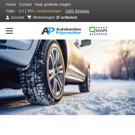
Home
Contact
Vaak gestelde vragen
|
Cijfer
8.9
99%
Aanbevelingen
5403 Reviews
Account
Winkelwagen
(0 artikelen)
Bestel voordelig winterbanden
Gratis bezorgd of montage bij jou in de buurt
Seizoen:
Merken:
Breedte:
Hoogte:
Inch: