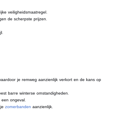
jke veiligheidsmaatregel.
gen de scherpste prijzen.
l.
aardoor je remweg aanzienlijk verkort en de kans op
meest barre winterse omstandigheden.
j een ongeval.
 je
zomerbanden
aanzienlijk.