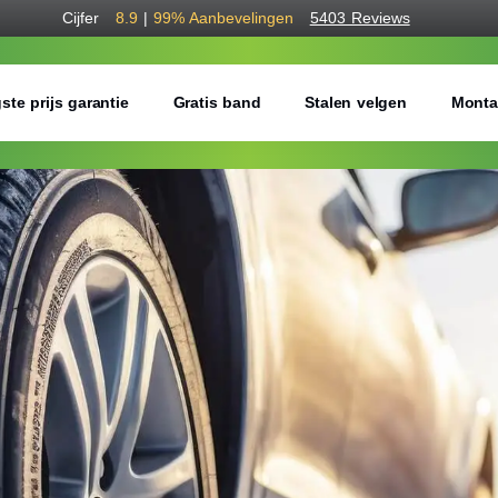
Cijfer
8.9
|
99%
Aanbevelingen
5403 Reviews
ste prijs garantie
Gratis band
Stalen velgen
Monta
Bestel voordelig w
Gratis bezorgd of montage 
Seizoen:
Breedte:
Hoogte: