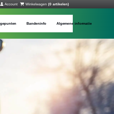
Account
Winkelwagen
(0 artikelen)
gepunten
Bandeninfo
Algemene informatie
interbanden
bij jou in de buurt
Merken:
Inch: