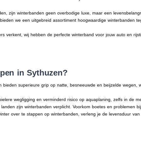
en, zijn winterbanden geen overbodige luxe, maar een levensbelangri
n bieden we een uitgebreid assortiment hoogwaardige winterbanden te
ers verkent, wij hebben de perfecte winterband voor jouw auto en rijstij
pen in Sythuzen?
n bieden superieure grip op natte, besneeuwde en beijzelde wegen, w
bielere wegligging en verminderd risico op aquaplaning, zelfs in de 
e landen zijn winterbanden verplicht. Voorkom boetes en problemen bi
winter over te stappen op winterbanden, verleng je de levensduur van