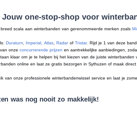
: Jouw one-stop-shop voor winterba
en breed scala aan winterbanden van gerenommeerde merken zoals
Mi
ls:
Duraturn
,
Imperial
,
Atlas
,
Radar
of
Tristar
. Rijd je 1 van deze band
r van onze
concurrerende prijzen
en aantrekkelijke aanbiedingen, zodat j
an klaar om je te helpen bij het kiezen van de juiste winterbanden voo
erbanden online en laat ze gratis bezorgen in Sythuzen of maak dire
 van onze professionele winterbandenwissel service en laat je zomer
en was nog nooit zo makkelijk!