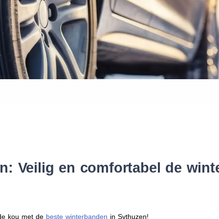
Waar vind ik de maat van mijn
Help mij met bestellen
: Veilig en comfortabel de win
r de kou met de
beste winterbanden
in Sythuzen!