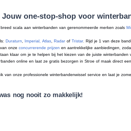
: Jouw one-stop-shop voor winterban
en breed scala aan winterbanden van gerenommeerde merken zoals
Mi
ls:
Duraturn
,
Imperial
,
Atlas
,
Radar
of
Tristar
. Rijd je 1 van deze band
r van onze
concurrerende prijzen
en aantrekkelijke aanbiedingen, zodat j
an klaar om je te helpen bij het kiezen van de juiste winterbanden voo
erbanden online en laat ze gratis bezorgen in Stroe of maak direct e
 van onze professionele winterbandenwissel service en laat je zomer
was nog nooit zo makkelijk!