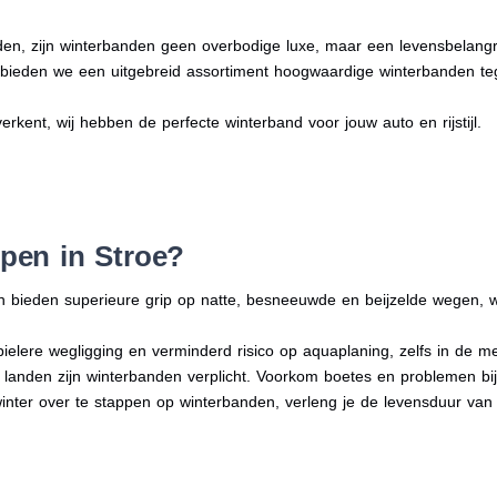
en, zijn winterbanden geen overbodige luxe, maar een levensbelangri
n bieden we een uitgebreid assortiment hoogwaardige winterbanden te
verkent, wij hebben de perfecte winterband voor jouw auto en rijstijl.
pen in Stroe?
n bieden superieure grip op natte, besneeuwde en beijzelde wegen, w
bielere wegligging en verminderd risico op aquaplaning, zelfs in de 
e landen zijn winterbanden verplicht. Voorkom boetes en problemen bi
winter over te stappen op winterbanden, verleng je de levensduur van