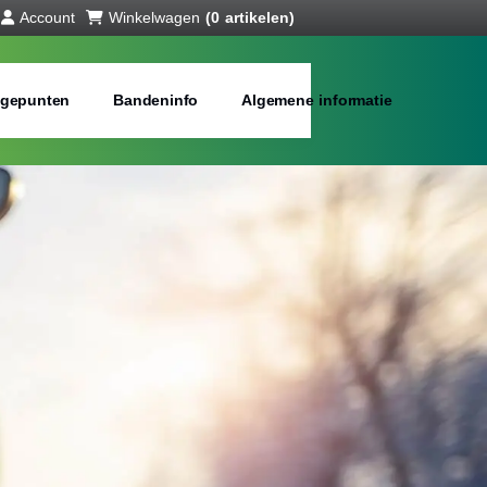
Account
Winkelwagen
(0 artikelen)
gepunten
Bandeninfo
Algemene informatie
interbanden
bij jou in de buurt
Merken:
Inch: