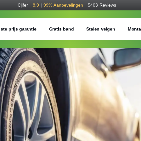
Cijfer
8.9
|
99%
Aanbevelingen
5403 Reviews
ste prijs garantie
Gratis band
Stalen velgen
Monta
Bestel voordelig w
Gratis bezorgd of montage 
Seizoen:
Breedte:
Hoogte: