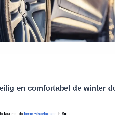
Waar vind ik de maat van mijn
Help mij met bestellen
eilig en comfortabel de winter 
r de kou met de
beste winterbanden
in Stroe!