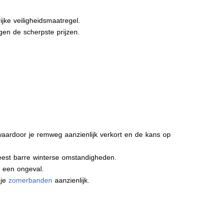
jke veiligheidsmaatregel.
gen de scherpste prijzen.
aardoor je remweg aanzienlijk verkort en de kans op
meest barre winterse omstandigheden.
j een ongeval.
 je
zomerbanden
aanzienlijk.