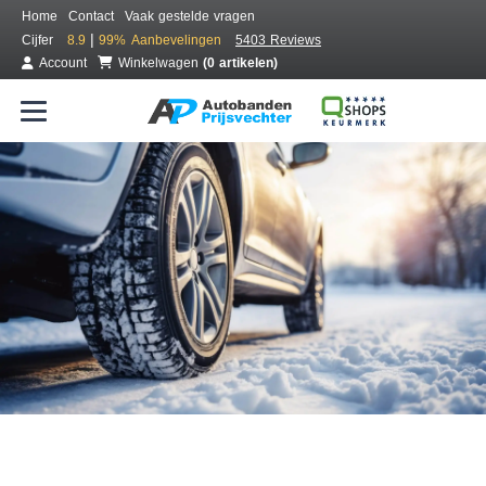
Home
Contact
Vaak gestelde vragen
|
Cijfer
8.9
99%
Aanbevelingen
5403 Reviews
Account
Winkelwagen
(0 artikelen)
Bestel voordelig winterbanden
Gratis bezorgd of montage bij jou in de buurt
Seizoen:
Merken:
Breedte:
Hoogte:
Inch: