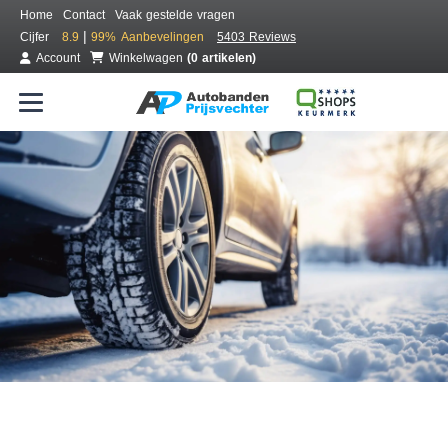
Home
Contact
Vaak gestelde vragen
|
Cijfer
8.9
99%
Aanbevelingen
5403 Reviews
Account
Winkelwagen
(0 artikelen)
Bestel voordelig winterbanden
Gratis bezorgd of montage bij jou in de buurt
Seizoen:
Merken:
Breedte:
Hoogte:
Inch: