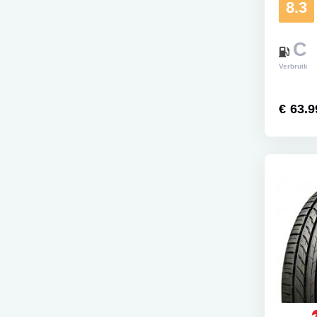
8.3
C
Verbruik
€ 63.9