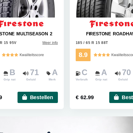
ESTONE MULTISEASON 2
FIRESTONE ROADH
 R 15 95V
Meer info
185 / 65 R 15 88T
8.9
Kwaliteitsscore
Kwaliteitssco
B
71
A
C
A
70
Grip nat
Geluid
Merk
Verbruik
Grip nat
Geluid
9
Bestellen
€ 62.99
Best