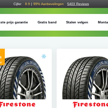
Cijfer
8.9
|
99%
Aanbevelingen
5403 Reviews
ste prijs garantie
Gratis band
Stalen velgen
Monta
r
s
ar