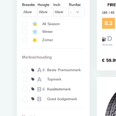
Breedte
Hoogte
Inch
Runflat
FIR
185 / 65
8.3
All Season
Winter
D
Zomer
Verbruik
Merkverhouding
€ 59.9
A+
Beste Premiummerk
A
Topmerk
B+
Kwaliteitsmerk
B
Goed budgetmerk