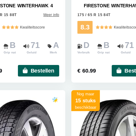
ESTONE WINTERHAWK 4
FIRESTONE WINTERHA
 R 15 88T
Meer info
175 / 65 R 15 84T
8.3
Kwaliteitsscore
Kwaliteitssco
B
71
A
D
B
71
Grip nat
Geluid
Merk
Verbruik
Grip nat
Geluid
9
Bestellen
€ 60.99
Best
Nog maar
15 stuks
beschikbaar