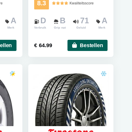
8.3
re
Kwaliteitsscore
A
D
B
71
A
Merk
Verbruik
Grip nat
Geluid
Merk
ellen
€ 64.99
Bestellen