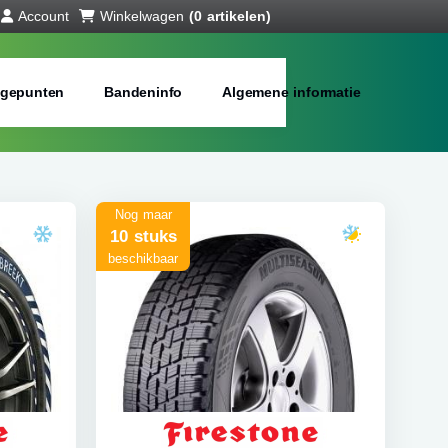
Account
Winkelwagen
(0 artikelen)
gepunten
Bandeninfo
Algemene informatie
Nog maar
10 stuks
beschikbaar