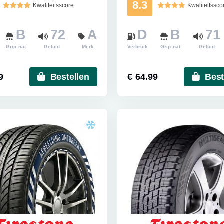
8.3
Kwaliteitsscore
Kwaliteitssco
B
72
A
D
B
71
Grip nat
Geluid
Merk
Verbruik
Grip nat
Geluid
9
Bestellen
€ 64.99
Best