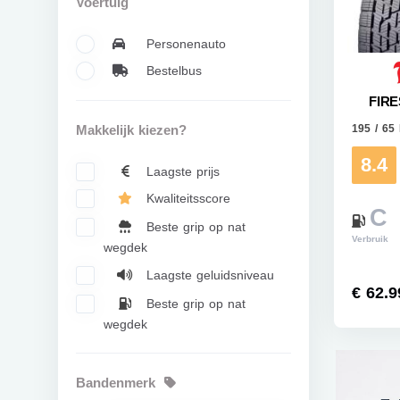
Voertuig
Personenauto
Bestelbus
FIR
195 / 65
Makkelijk kiezen?
8.4
Laagste prijs
Kwaliteitsscore
C
Beste grip op nat
Verbruik
wegdek
Laagste geluidsniveau
€ 62.9
Beste grip op nat
wegdek
Bandenmerk