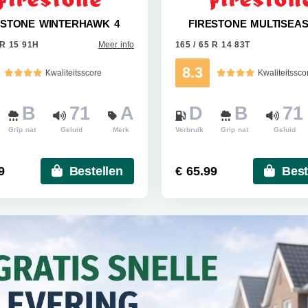
ESTONE WINTERHAWK 4
FIRESTONE MULTISEA
 R 15 91H
Meer info
165 / 65 R 14 83T
8.3
Kwaliteitsscore
Kwaliteitssco
B
71
A
D
B
71
Grip nat
Geluid
Merk
Verbruik
Grip nat
Geluid
9
Bestellen
€ 65.99
Best