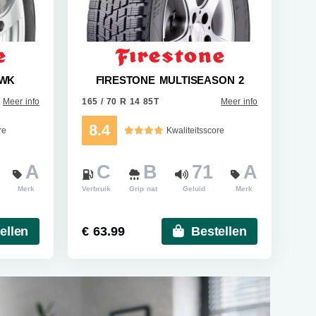
AWK
FIRESTONE MULTISEASON 2
Meer info
165 / 70 R 14 85T
Meer info
8.4
re
Kwaliteitsscore
A
C
B
71
A
Merk
Verbruik
Grip nat
Geluid
Merk
ellen
€ 63.99
Bestellen