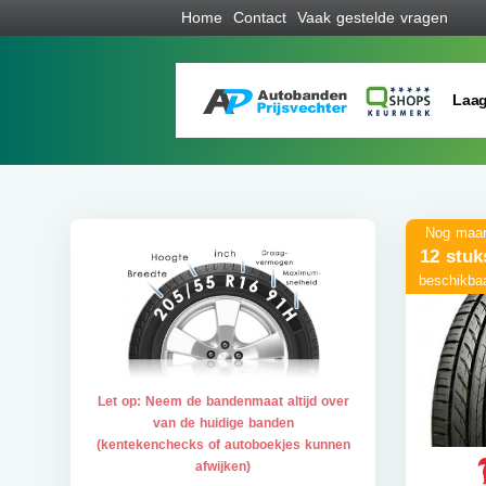
Home
Contact
Vaak gestelde vragen
Laag
Nog maa
12 stuk
beschikba
Let op: Neem de bandenmaat altijd over
van de huidige banden
(kentekenchecks of autoboekjes kunnen
afwijken)