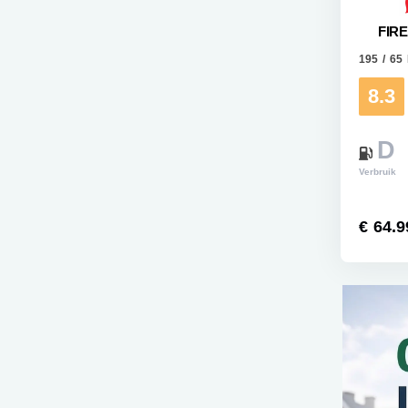
FIR
195 / 65
8.3
D
Verbruik
€ 64.9