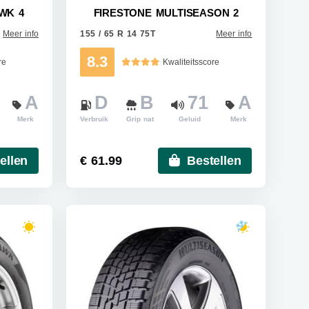
WK 4
FIRESTONE MULTISEASON 2
Meer info
155 / 65 R 14 75T
Meer info
8.3
re
Kwaliteitsscore
A
D
B
71
A
Merk
Verbruik
Grip nat
Geluid
Merk
ellen
€ 61.99
Bestellen