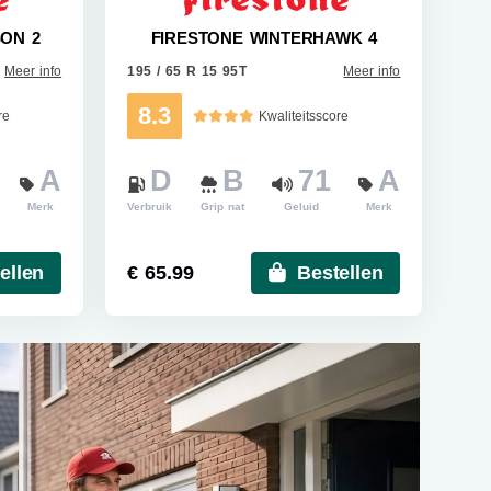
SON 2
FIRESTONE WINTERHAWK 4
Meer info
195 / 65 R 15 95T
Meer info
8.3
re
Kwaliteitsscore
A
D
B
71
A
Merk
Verbruik
Grip nat
Geluid
Merk
ellen
€ 65.99
Bestellen