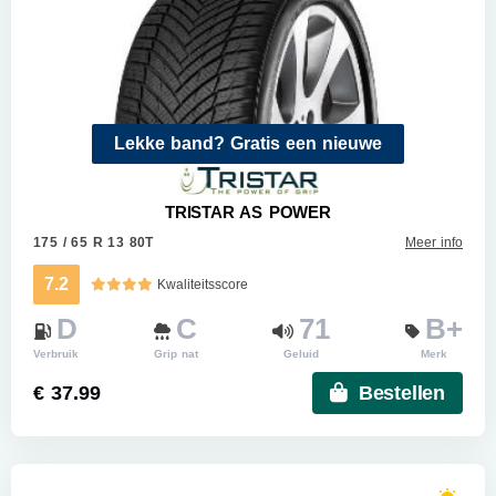
Lekke band? Gratis een nieuwe
TRISTAR AS POWER
175 / 65 R 13 80T
Meer info
7.2
Kwaliteitsscore
D
C
71
B+
Verbruik
Grip nat
Geluid
Merk
€ 37.99
Bestellen