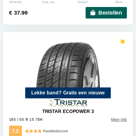
Verbruik
Grip nat
Geluid
Merk
€ 37.99
Bestellen
Lekke band? Gratis een nieuwe
TRISTAR ECOPOWER 3
165 / 55 R 15 75H
Meer info
7.2
Kwaliteitsscore