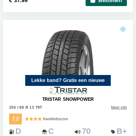
€ 37.99
Bestellen
Lekke band? Gratis een nieuwe
TRISTAR SNOWPOWER
155 / 80 R 13 79T
Meer info
7.2
Kwaliteitsscore
D
C
70
B+