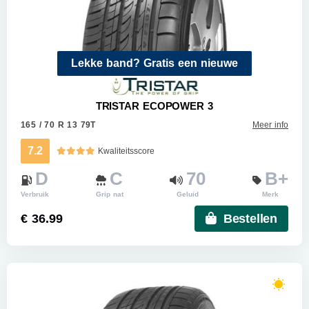
Lekke band? Gratis een nieuwe
TRISTAR ECOPOWER 3
165 / 70 R 13 79T
Meer info
7.2
Kwaliteitsscore
D
C
70
B+
Verbruik
Grip nat
Geluid
Merk
€ 36.99
Bestellen