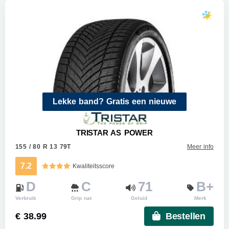
Lekke band? Gratis een nieuwe
TRISTAR AS POWER
155 / 80 R 13 79T
Meer info
7.2
Kwaliteitsscore
D
C
71
B+
Verbruik
Grip nat
Geluid
Merk
€ 38.99
Bestellen