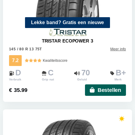
Lekke band? Gratis een nieuwe
TRISTAR ECOPOWER 3
145 / 80 R 13 75T
Meer info
7.2
Kwaliteitsscore
D
C
70
B+
Verbruik
Grip nat
Geluid
Merk
€ 35.99
Bestellen