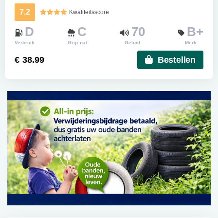
7.2
Kwaliteitsscore
D
C
70
B+
Verbruik
Grip nat
Geluid
Merk
€ 38.99
Bestellen