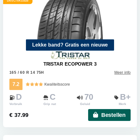
beschikbaar
Lekke band? Gratis een nieuwe
TRISTAR ECOPOWER 3
165 / 60 R 14 75H
Meer info
7.2
Kwaliteitsscore
D
C
70
B+
Verbruik
Grip nat
Geluid
Merk
€ 37.99
Bestellen