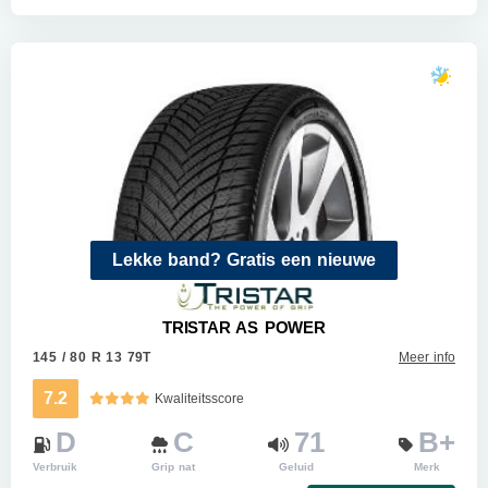
Lekke band? Gratis een nieuwe
TRISTAR AS POWER
145 / 80 R 13 79T
Meer info
7.2
Kwaliteitsscore
D
C
71
B+
Verbruik
Grip nat
Geluid
Merk