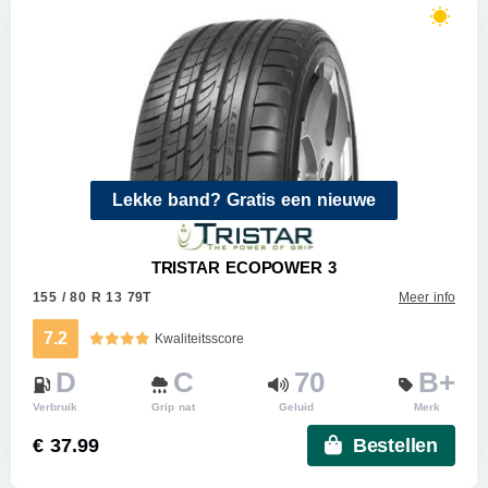
Lekke band? Gratis een nieuwe
TRISTAR ECOPOWER 3
155 / 80 R 13 79T
Meer info
7.2
Kwaliteitsscore
D
C
70
B+
Verbruik
Grip nat
Geluid
Merk
€ 37.99
Bestellen