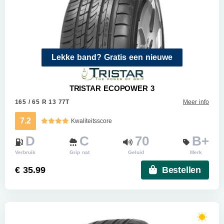
Lekke band? Gratis een nieuwe
TRISTAR ECOPOWER 3
165 / 65 R 13 77T
Meer info
7.2
Kwaliteitsscore
D
C
70
B+
Verbruik
Grip nat
Geluid
Merk
€ 35.99
Bestellen