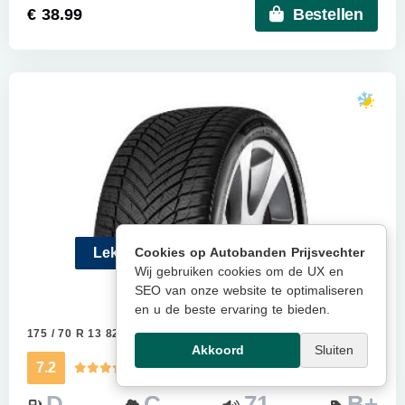
€ 38.99
Bestellen
Lekke band? Gratis een nieuwe
Cookies op Autobanden Prijsvechter
Wij gebruiken cookies om de UX en
SEO van onze website te optimaliseren
TRISTAR AS POWER
en u de beste ervaring te bieden.
175 / 70 R 13 82T
Meer info
Akkoord
Sluiten
7.2
Kwaliteitsscore
D
C
71
B+