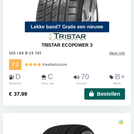
Lekke band? Gratis een nieuwe
TRISTAR ECOPOWER 3
155 / 60 R 15 74T
Meer info
7.2
Kwaliteitsscore
D
C
70
B+
Verbruik
Grip nat
Geluid
Merk
€ 37.99
Bestellen