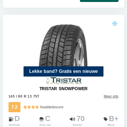
Lekke band? Gratis een nieuwe
TRISTAR SNOWPOWER
145 / 80 R 13 75T
Meer info
7.2
Kwaliteitsscore
D
C
70
B+
Verbruik
Grip nat
Geluid
Merk