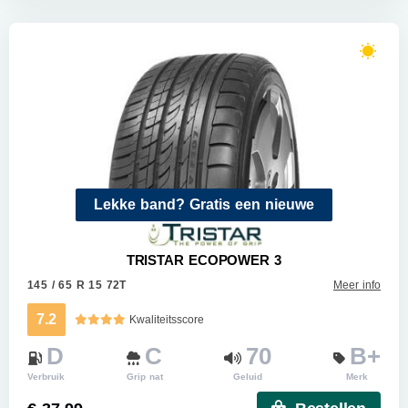
Lekke band? Gratis een nieuwe
TRISTAR ECOPOWER 3
145 / 65 R 15 72T
Meer info
7.2
Kwaliteitsscore
D
C
70
B+
Verbruik
Grip nat
Geluid
Merk