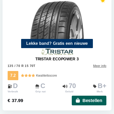
Lekke band? Gratis een nieuwe
TRISTAR ECOPOWER 3
135 / 70 R 15 70T
Meer info
7.2
Kwaliteitsscore
D
C
70
B+
Verbruik
Grip nat
Geluid
Merk
€ 37.99
Bestellen