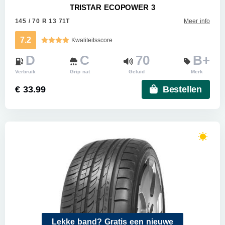
TRISTAR ECOPOWER 3
145 / 70 R 13 71T
Meer info
7.2
Kwaliteitsscore
D
C
70
B+
Verbruik
Grip nat
Geluid
Merk
€ 33.99
Bestellen
Lekke band? Gratis een nieuwe