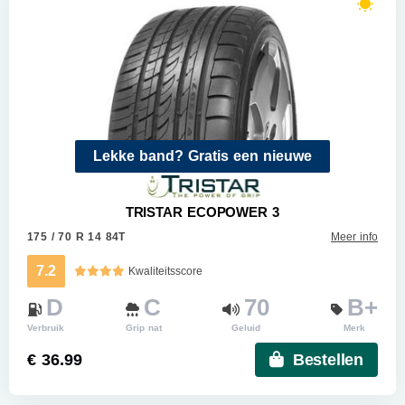
Lekke band? Gratis een nieuwe
TRISTAR ECOPOWER 3
175 / 70 R 14 84T
Meer info
7.2
Kwaliteitsscore
D
C
70
B+
Verbruik
Grip nat
Geluid
Merk
€ 36.99
Bestellen