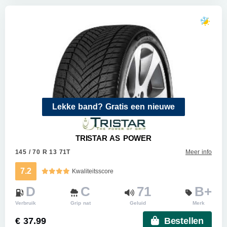
Lekke band? Gratis een nieuwe
TRISTAR AS POWER
145 / 70 R 13 71T
Meer info
7.2
Kwaliteitsscore
D
C
71
B+
Verbruik
Grip nat
Geluid
Merk
€ 37.99
Bestellen