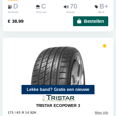
D
C
70
B+
Verbruik
Grip nat
Geluid
Merk
€ 38.99
Bestellen
Lekke band? Gratis een nieuwe
TRISTAR ECOPOWER 3
175 / 65 R 14 82H
Meer info