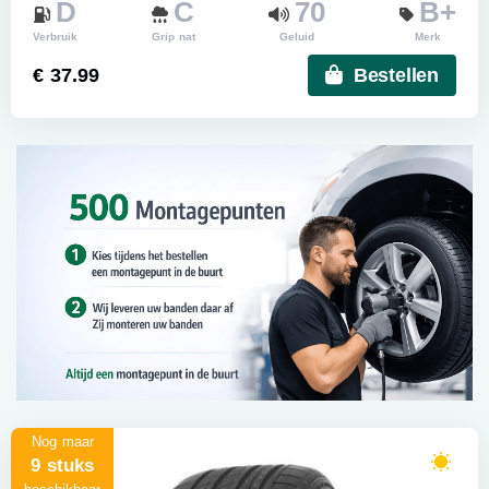
D
C
70
B+
Verbruik
Grip nat
Geluid
Merk
€ 37.99
Bestellen
Nog maar
9 stuks