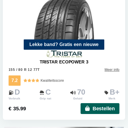
Lekke band? Gratis een nieuwe
TRISTAR ECOPOWER 3
155 / 80 R 12 77T
Meer info
7.2
Kwaliteitsscore
D
C
70
B+
Verbruik
Grip nat
Geluid
Merk
€ 35.99
Bestellen