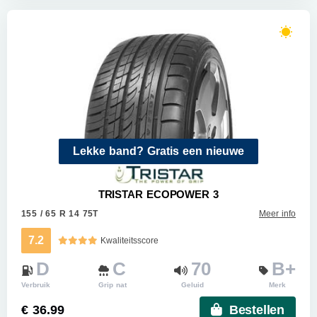
Lekke band? Gratis een nieuwe
TRISTAR ECOPOWER 3
155 / 65 R 14 75T
Meer info
7.2
Kwaliteitsscore
D
C
70
B+
Verbruik
Grip nat
Geluid
Merk
€ 36.99
Bestellen