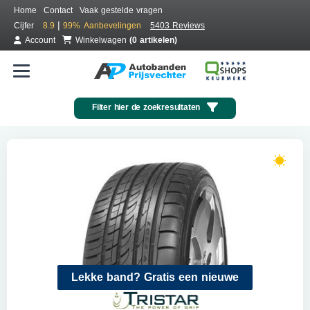
Home
Contact
Vaak gestelde vragen
|
Cijfer
8.9
99%
Aanbevelingen
5403 Reviews
Account
Winkelwagen
(0 artikelen)
Filter hier de zoekresultaten
Lekke band? Gratis een nieuwe