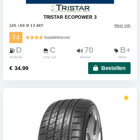
TRISTAR ECOPOWER 3
145 / 60 R 13 66T
Meer info
7.2
Kwaliteitsscore
D
C
70
B+
Verbruik
Grip nat
Geluid
Merk
€ 34.99
Bestellen