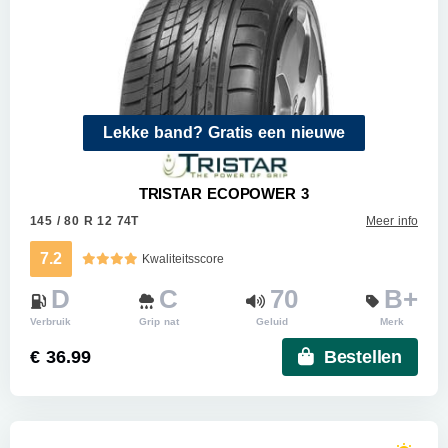
Lekke band? Gratis een nieuwe
TRISTAR ECOPOWER 3
145 / 80 R 12 74T
Meer info
7.2
Kwaliteitsscore
D
C
70
B+
Verbruik
Grip nat
Geluid
Merk
€ 36.99
Bestellen