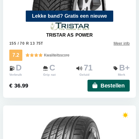
Lekke band? Gratis een nieuwe
TRISTAR AS POWER
155 / 70 R 13 75T
Meer info
7.2
Kwaliteitsscore
D
C
71
B+
Verbruik
Grip nat
Geluid
Merk
€ 36.99
Bestellen