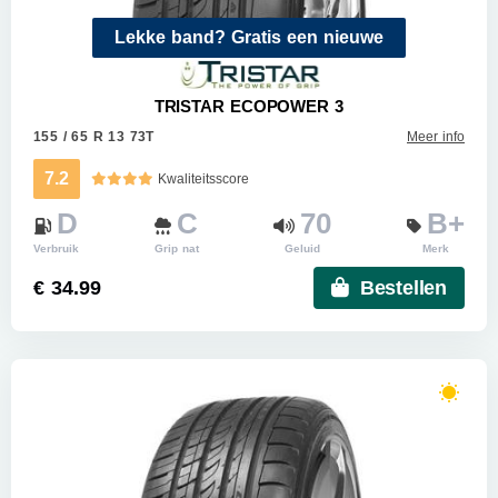
Lekke band? Gratis een nieuwe
TRISTAR ECOPOWER 3
155 / 65 R 13 73T
Meer info
7.2
Kwaliteitsscore
D
C
70
B+
Verbruik
Grip nat
Geluid
Merk
€ 34.99
Bestellen