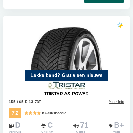
Lekke band? Gratis een nieuwe
TRISTAR AS POWER
155 / 65 R 13 73T
Meer info
7.2
Kwaliteitsscore
D
C
71
B+
Verbruik
Grip nat
Geluid
Merk