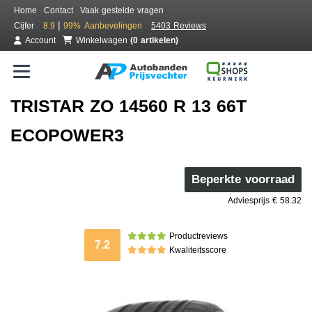
Home
Contact
Vaak gestelde vragen
|
Cijfer
8.9
99%
Aanbevelingen
5403 Reviews
Account
Winkelwagen
(0 artikelen)
TRISTAR ZO 14560 R 13 66T
ECOPOWER3
Beperkte voorraad
Adviesprijs € 58.32
Productreviews
7.2
Kwaliteitsscore