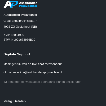
Autobanden Prijsvechter
Graaf Engelbrechtstraat 7
4902 ZG Oosterhout (NB)
KVK: 18084900
BTW: NL001673936B10
Digitale Support
Maak gebruik van de
live chat
rechtsonderin.
of mail naar
info@autobanden-prijsvechter.nl
Wij reageren op werkdagen doorgaans binnen enkele uren.
Veilig Betalen