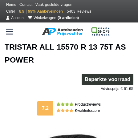
Home
Contact
Vaak gestelde vragen
|
Cijfer
8.9
99%
Aanbevelingen
5403 Reviews
Account
Winkelwagen
(0 artikelen)
TRISTAR ALL 15570 R 13 75T AS
POWER
Beperkte voorraad
Adviesprijs € 61.65
Productreviews
7.2
Kwaliteitsscore