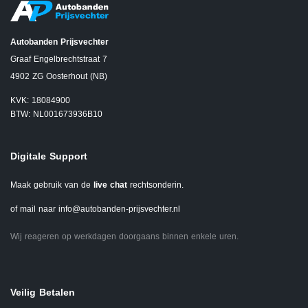
Autobanden Prijsvechter
Graaf Engelbrechtstraat 7
4902 ZG Oosterhout (NB)
KVK: 18084900
BTW: NL001673936B10
Digitale Support
Maak gebruik van de
live chat
rechtsonderin.
of mail naar
info@autobanden-prijsvechter.nl
Wij reageren op werkdagen doorgaans binnen enkele uren.
Veilig Betalen