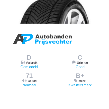
D
C
Verbruik
Grip nat
Gemiddeld
Goed
71
B+
Geluid
Merk
Normaal
Kwaliteitsmerk