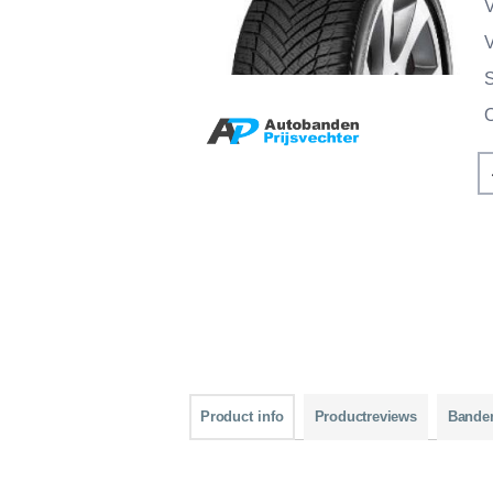
V
V
Product info
Productreviews
Bande