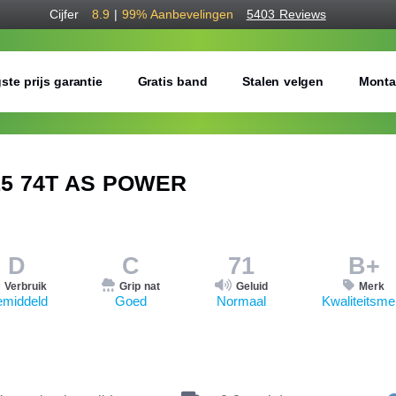
Cijfer
8.9
|
99%
Aanbevelingen
5403 Reviews
ste prijs garantie
Gratis band
Stalen velgen
Monta
15 74T AS POWER
D
C
71
B+
Verbruik
Grip nat
Geluid
Merk
middeld
Goed
Normaal
Kwaliteitsme