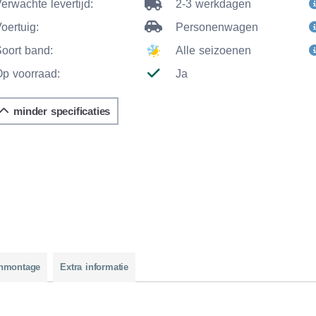
erwachte levertijd:
2-3 werkdagen
oertuig:
Personenwagen
Soort band:
Alle seizoenen
Op voorraad:
Ja
minder specificaties
nmontage
Extra informatie