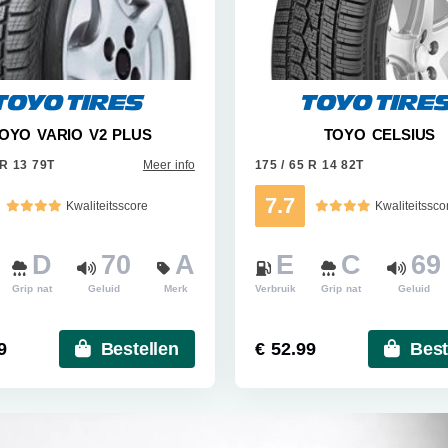
OYO VARIO V2 PLUS
TOYO CELSIUS
 R 13 79T
Meer info
175 / 65 R 14 82T
7.7
Kwaliteitsscore
Kwaliteitssco
D
70
A
E
C
69
Grip nat
Geluid
Merk
Verbruik
Grip nat
Geluid
9
Bestellen
€ 52.99
Best