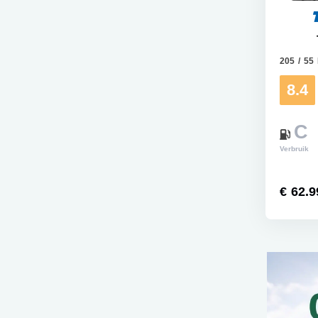
205 / 55
8.4
C
Verbruik
€ 62.9