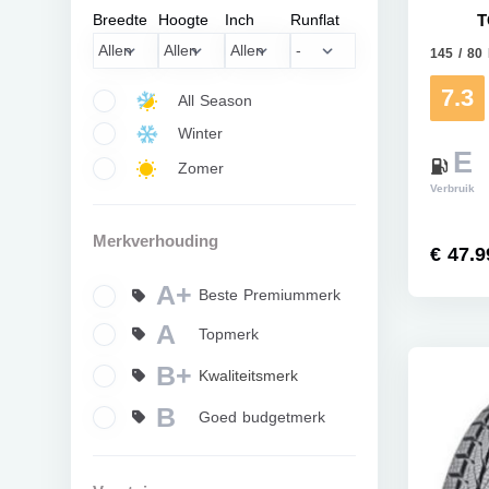
Breedte
Hoogte
Inch
Runflat
T
145 / 80
7.3
All Season
Winter
E
Zomer
Verbruik
Merkverhouding
€ 47.9
A+
Beste Premiummerk
A
Topmerk
B+
Kwaliteitsmerk
B
Goed budgetmerk