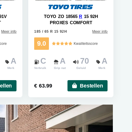
91V
TOYO ZO 18565
R
15 92H
T
PROXES COMFORT
Meer info
185 / 65 R 15 92H
Meer info
9.0
score
Kwaliteitsscore
A
C
A
70
A
Merk
Verbruik
Grip nat
Geluid
Merk
ellen
€ 63.99
Bestellen