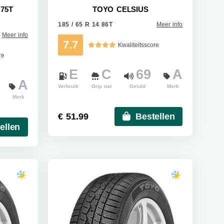
75T
TOYO CELSIUS
185 / 65 R 14 86T
Meer info
Meer info
7.7
Kwaliteitsscore
re
E
C
69
A
A
Verbruik
Grip nat
Geluid
Merk
Merk
€ 51.99
Bestellen
ellen