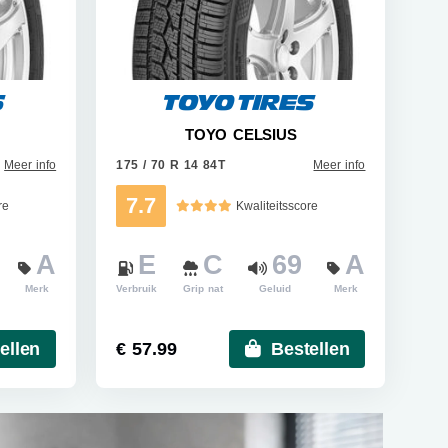
TOYO CELSIUS
Meer info
175 / 70 R 14 84T
Meer info
7.7
re
Kwaliteitsscore
A
E
C
69
A
Merk
Verbruik
Grip nat
Geluid
Merk
ellen
€ 57.99
Bestellen