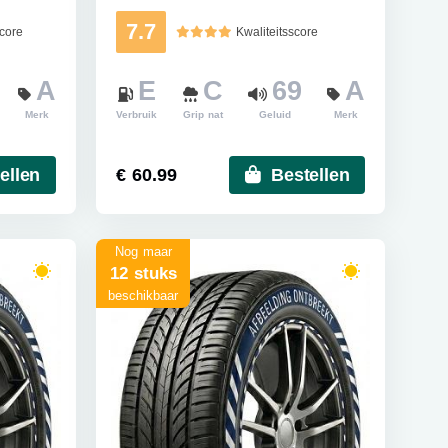
7.7
score
Kwaliteitsscore
A
E
C
69
A
Merk
Verbruik
Grip nat
Geluid
Merk
ellen
€ 60.99
Bestellen
Nog maar
12 stuks
beschikbaar