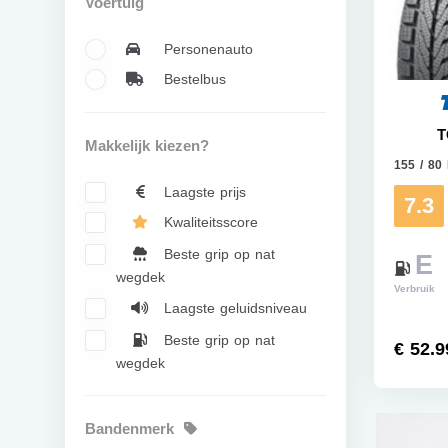
Voertuig
Personenauto
Bestelbus
T
Makkelijk kiezen?
155 / 80
Laagste prijs
7.3
Kwaliteitsscore
Beste grip op nat
E
wegdek
Verbruik
Laagste geluidsniveau
Beste grip op nat
€ 52.9
wegdek
Bandenmerk