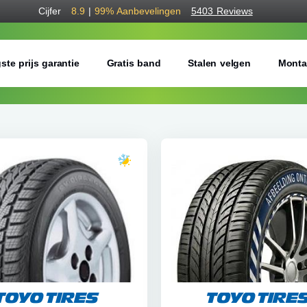
Cijfer
8.9
|
99%
Aanbevelingen
5403 Reviews
ste prijs garantie
Gratis band
Stalen velgen
Monta