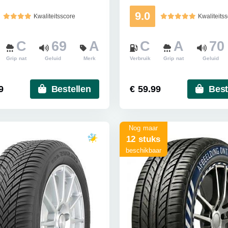
9.0
Kwaliteitsscore
Kwaliteits
C
69
A
C
A
70
Grip nat
Geluid
Merk
Verbruik
Grip nat
Geluid
9
Bestellen
€ 59.99
Best
Nog maar
12 stuks
beschikbaar