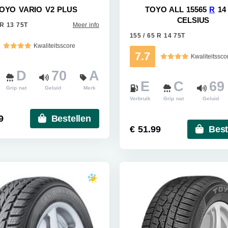
OYO VARIO V2 PLUS
TOYO ALL 15565
R
14 
CELSIUS
 R 13 75T
Meer info
155 / 65 R 14 75T
Kwaliteitsscore
7.7
Kwaliteitssco
D
70
A
E
C
69
Grip nat
Geluid
Merk
Verbruik
Grip nat
Geluid
9
Bestellen
€ 51.99
Best