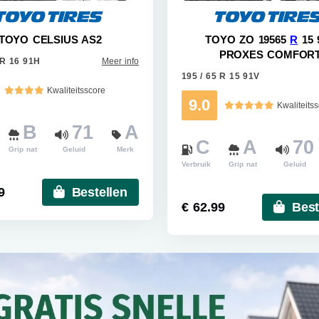
TOYO CELSIUS AS2
TOYO ZO 19565
R
15 
PROXES COMFOR
 R 16 91H
Meer info
195 / 65 R 15 91V
Kwaliteitsscore
9.0
Kwaliteits
B
71
A
C
A
70
Grip nat
Geluid
Merk
Verbruik
Grip nat
Geluid
9
Bestellen
€ 62.99
Best