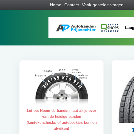
Home
Contact
Vaak gestelde vragen
Laag
Let op: Neem de bandenmaat altijd over
van de huidige banden
(kentekenchecks of autoboekjes kunnen
afwijken)