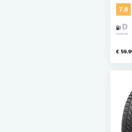
7.8
D
Verbruik
€ 59.9