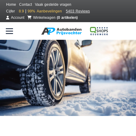
Home
Contact
Vaak gestelde vragen
|
Cijfer
8.9
99%
Aanbevelingen
5403 Reviews
Account
Winkelwagen
(0 artikelen)
Bestel voordelig winterbanden
Gratis bezorgd of montage bij jou in de buurt
Seizoen:
Merken:
Breedte:
Hoogte:
Inch: