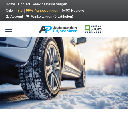
Home
Contact
Vaak gestelde vragen
|
Cijfer
8.9
99%
Aanbevelingen
5403 Reviews
Account
Winkelwagen
(0 artikelen)
Bestel voordelig winterbanden
Gratis bezorgd of montage bij jou in de buurt
Seizoen:
Merken:
Breedte:
Hoogte:
Inch: