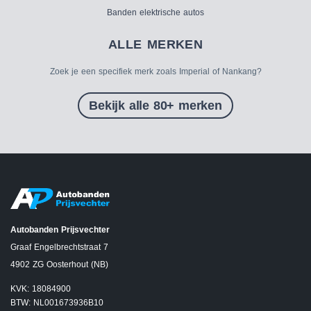
Banden elektrische autos
ALLE MERKEN
Zoek je een specifiek merk zoals Imperial of Nankang?
Bekijk alle 80+ merken
Autobanden Prijsvechter
Graaf Engelbrechtstraat 7
4902 ZG Oosterhout (NB)
KVK: 18084900
BTW: NL001673936B10