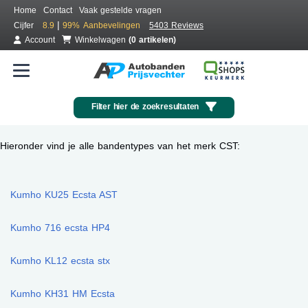
Home
Contact
Vaak gestelde vragen
|
Cijfer
8.9
99%
Aanbevelingen
5403 Reviews
Account
Winkelwagen
(0 artikelen)
Filter hier de zoekresultaten
Hieronder vind je alle bandentypes van het merk CST:
Kumho KU25 Ecsta AST
Kumho 716 ecsta HP4
Kumho KL12 ecsta stx
Kumho KH31 HM Ecsta