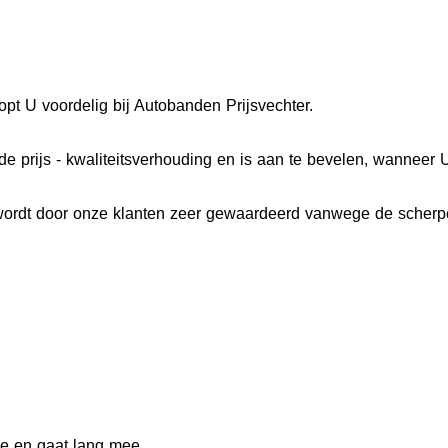
U voordelig bij Autobanden Prijsvechter.
rijs - kwaliteitsverhouding en is aan te bevelen, wanneer U 
t door onze klanten zeer gewaardeerd vanwege de scherpe pr
e en gaat lang mee.