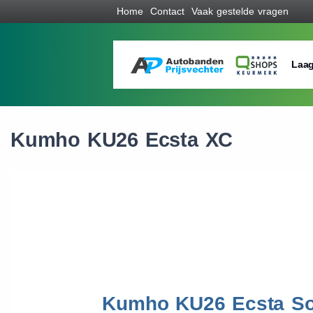
Home
Contact
Vaak gestelde vragen
Laag
Kumho KU26 Ecsta XC
Kumho KU26 Ecsta So