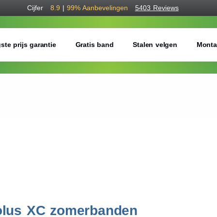
Cijfer
8.9
|
99%
Aanbevelingen
5403 Reviews
ste prijs garantie
Gratis band
Stalen velgen
Monta
lus XC zomerbanden