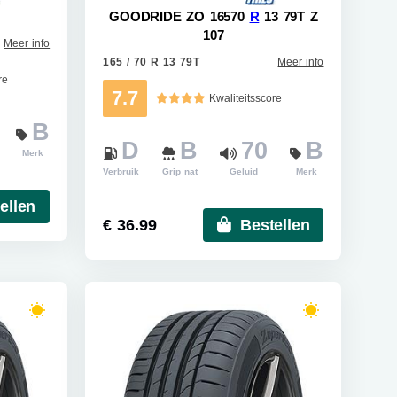
GOODRIDE ZO 16570
R
13 79T Z
107
Meer info
165 / 70 R 13 79T
Meer info
re
7.7
Kwaliteitsscore
B
D
B
70
B
Merk
Verbruik
Grip nat
Geluid
Merk
ellen
€ 36.99
Bestellen