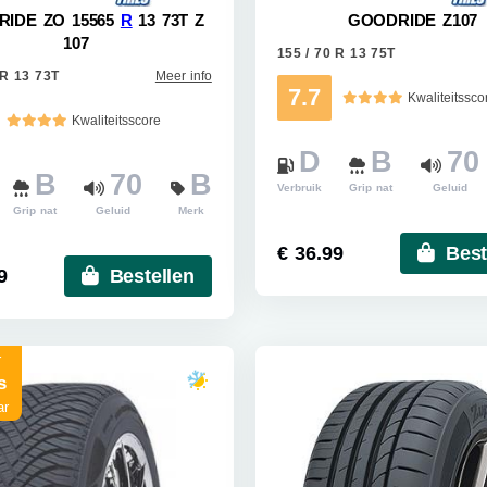
IDE ZO 15565
R
13 73T Z
GOODRIDE Z107
107
155 / 70 R 13 75T
 R 13 73T
Meer info
7.7
Kwaliteitssco
Kwaliteitsscore
D
B
70
B
70
B
Verbruik
Grip nat
Geluid
Grip nat
Geluid
Merk
€ 36.99
Best
9
Bestellen
r
s
ar