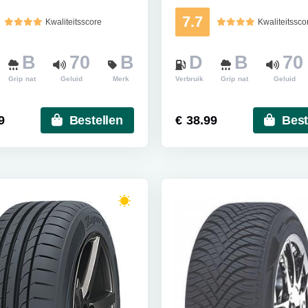
7.7
Kwaliteitsscore
Kwaliteitssco
B
70
B
D
B
70
Grip nat
Geluid
Merk
Verbruik
Grip nat
Geluid
9
Bestellen
€ 38.99
Best