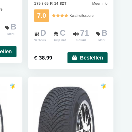
175 / 65 R 14 82T
Meer info
re
7.0
Kwaliteitsscore
B
D
C
71
B
Merk
Verbruik
Grip nat
Geluid
Merk
ellen
€ 38.99
Bestellen