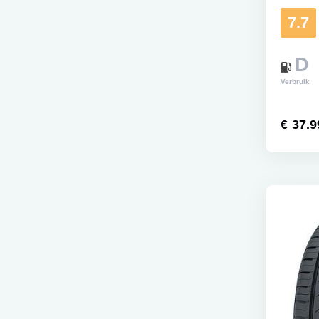
7.7
D
Verbruik
€ 37.9