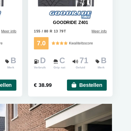
GOODRIDE Z401
Meer info
155 / 80 R 13 79T
Meer info
7.0
re
Kwaliteitsscore
B
D
C
71
B
Merk
Verbruik
Grip nat
Geluid
Merk
ellen
€ 38.99
Bestellen