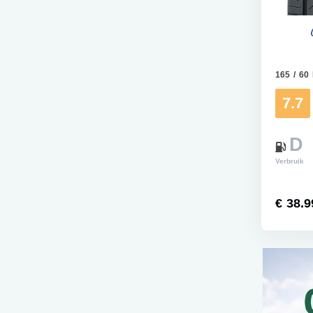
165 / 60
7.7
D
Verbruik
€ 38.9