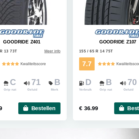
GOODRIDE Z401
GOODRIDE Z107
 R 13 73T
Meer info
155 / 65 R 14 75T
7.7
Kwaliteitsscore
Kwaliteitssco
C
71
B
D
B
70
Grip nat
Geluid
Merk
Verbruik
Grip nat
Geluid
9
Bestellen
€ 36.99
Best