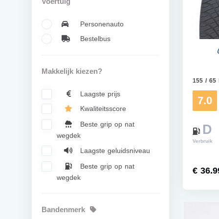
Voertuig
Personenauto
Bestelbus
Makkelijk kiezen?
155 / 65
Laagste prijs
7.0
Kwaliteitsscore
Beste grip op nat
D
wegdek
Verbruik
Laagste geluidsniveau
Beste grip op nat
€ 36.9
wegdek
Bandenmerk