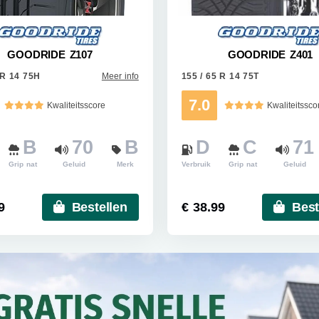
GOODRIDE Z107
GOODRIDE Z401
 R 14 75H
Meer info
155 / 65 R 14 75T
7.0
Kwaliteitsscore
Kwaliteitssco
B
70
B
D
C
71
Grip nat
Geluid
Merk
Verbruik
Grip nat
Geluid
9
Bestellen
€ 38.99
Best