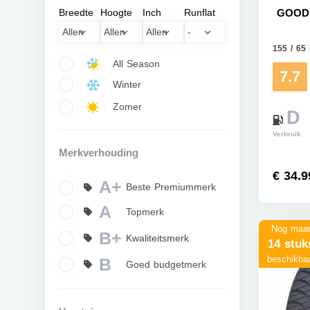
Breedte
Hoogte
Inch
Runflat
GOODR
155 / 65
All Season
7.7
Winter
Zomer
D
Verbruik
Merkverhouding
€ 34.9
A+
Beste Premiummerk
A
Topmerk
Nog maa
B+
Kwaliteitsmerk
14 stuk
beschikba
B
Goed budgetmerk