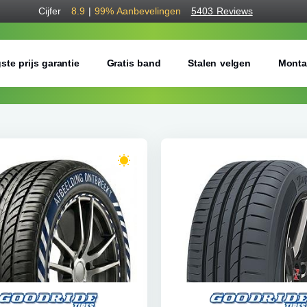
Cijfer
8.9
|
99%
Aanbevelingen
5403 Reviews
ste prijs garantie
Gratis band
Stalen velgen
Monta