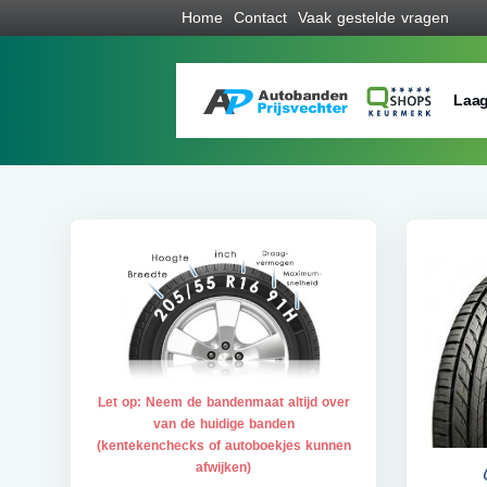
Home
Contact
Vaak gestelde vragen
Laag
Let op: Neem de bandenmaat altijd over
van de huidige banden
(kentekenchecks of autoboekjes kunnen
afwijken)