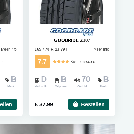
GOODRIDE Z107
Meer info
165 / 70 R 13 79T
Meer info
7.7
re
Kwaliteitsscore
B
D
B
70
B
Merk
Verbruik
Grip nat
Geluid
Merk
ellen
€ 37.99
Bestellen